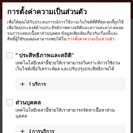
ลงชื่อเข้าใช้
การตั้งค่าความเป็นส่วนตัว
myBeckhoff
Beckhoff
-
เพื่อให้คุณได้รับประสบการณ์การใช้งานเว็บไซต์ที่ดีที่สุด คุกกี้ถูกใช้
เพื่อวัตถุประสงค์ด้านประสิทธิภาพทางสถิติและความสะดวก ตลอด
New
จนการแสดงเนื้อหาส่วนบุคคล ข้อมูลเพิ่มเติมเกี่ยวกับเรื่องนี้และ
Automation
หน้า
อุปกรณ์
I/O
Bus Terminals
KL4xxx | Analog output
สิทธิ์ผู้ใช้ของคุณสามารถพบได้ใน
การตั้งค่าความเป็นส่วนตัว.
Technology
หลัก
KL4112
" ประสิทธิภาพและสถิติ"
KL4112 | Bus Terminal, 2-channel
เทคโนโลยีเหล่านี้ช่วยให้เราสามารถวิเคราะห์การใช้งาน
analog output, current, 0…
เว็บไซต์เพื่อวิเคราะห์ผล และปรับปรุงประสิทธิภาพได้
20 mA, 16 bit
1
บริการ
ส่วนบุคคล
เทคโนโลยีเหล่านี้ช่วยให้เราสามารถจัดหาเนื้อหาส่วน
บุคคล
3
การบริการ