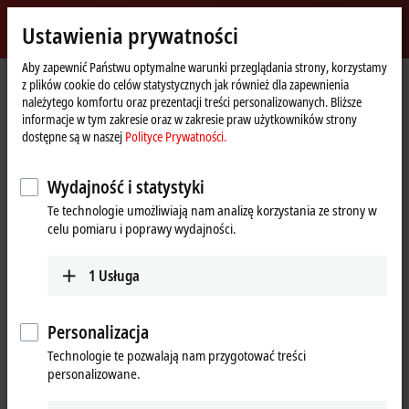
Zaloguj się
Ustawienia prywatności
myBeckhoff
Beckhoff
-
Aby zapewnić Państwu optymalne warunki przeglądania strony, korzystamy
z plików cookie do celów statystycznych jak również dla zapewnienia
New
należytego komfortu oraz prezentacji treści personalizowanych. Bliższe
Automation
Strona
Produkty
I/O
Bus Terminals
KL4xxx | Analog output
informacje w tym zakresie oraz w zakresie praw użytkowników strony
Technology
główna
KL4112
dostępne są w naszej
Polityce Prywatności.
KL4112 | Bus Terminal, 2-channel
Wydajność i statystyki
analog output, current, 0…
Te technologie umożliwiają nam analizę korzystania ze strony w
20 mA, 16 bit
celu pomiaru i poprawy wydajności.
1
Usługa
Personalizacja
Technologie te pozwalają nam przygotować treści
personalizowane.