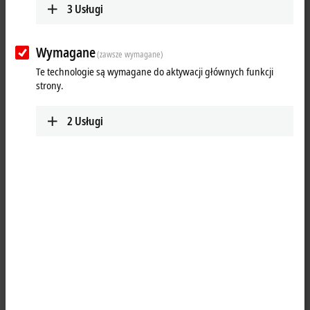
3
Usługi
Wymagane
(zawsze wymagane)
Te technologie są wymagane do aktywacji głównych funkcji
strony.
2
Usługi
1
The KL4112 analog output terminal generates analog output signals in
the range from 0 to 20 mA. The power is supplied to the process level
with a resolution of 16 bits (default: 15 bits), and is electrically isolated.
Ground potential for the output channels of a Bus Terminal is common
with the 24 V DC supply. The output stages are powered by the 24 V
supply. The two run LEDs give an indication of the data exchange with