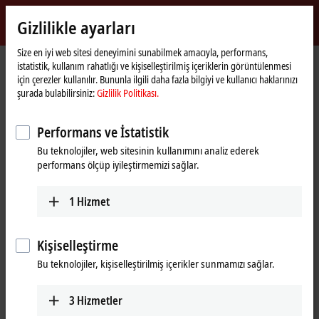
Giriş yap
Gizlilikle ayarları
myBeckhoff
Beckhoff
-
Size en iyi web sitesi deneyimini sunabilmek amacıyla, performans,
istatistik, kullanım rahatlığı ve kişiselleştirilmiş içeriklerin görüntülenmesi
New
için çerezler kullanılır. Bununla ilgili daha fazla bilgiyi ve kullanıcı haklarınızı
Automation
Ana
Ürünler
I/O
Fieldbus Box and IO-Link box
Compact Box
şurada bulabilirsiniz:
Gizlilik Politikası.
Technology
sayfa
IP6xxx-Bxxx | Communication
IP6022-Bxxx
IP6022-B528
Performans ve İstatistik
IP6022-B528 | Fieldbus Box, 2-
Bu teknolojiler, web sitesinin kullanımını analiz ederek
channel communication
performans ölçüp iyileştirmemizi sağlar.
®
interface, DeviceNet
, serial,
RS422/RS485, M12, integrated T-
1
Hizmet
connector
Kişiselleştirme
Bu teknolojiler, kişiselleştirilmiş içerikler sunmamızı sağlar.
3
Hizmetler