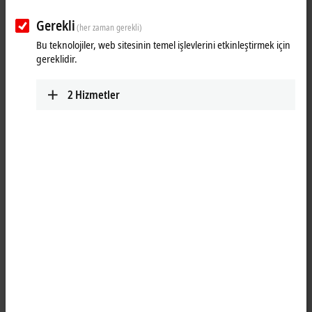
Gerekli
(her zaman gerekli)
Bu teknolojiler, web sitesinin temel işlevlerini etkinleştirmek için
gereklidir.
2
Hizmetler
1
The IP6022 serial interface module allows the connection of devices
with a RS422 or RS485 interface. The module transmits the data in a
fully transparent manner to the higher-level automation device. The