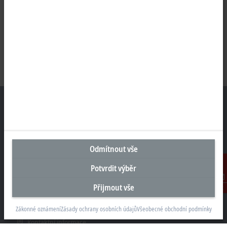
Sídlo Česká republika
Odmítnout vše
Beckhoff Automation s.r.o.
Sochorova 23
Potvrdit výběr
61600 Brno
Přijmout vše
Kontakt
+420 511 189 250
info.cz@beckhoff.com
Zákonné oznámení
Zásady ochrany osobních údajů
Všeobecné obchodní podmínky
Kontaktní informace