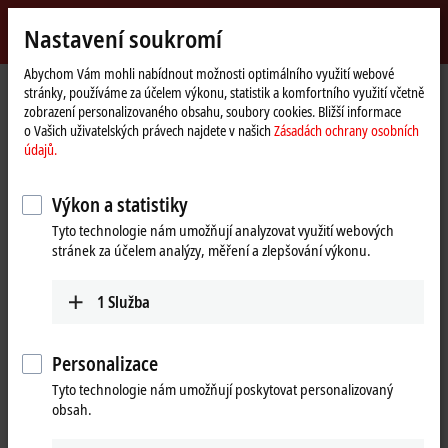
Přihlásit se
Nastavení soukromí
myBeckhoff
Beckhoff
-
Abychom Vám mohli nabídnout možnosti optimálního využití webové
stránky, používáme za účelem výkonu, statistik a komfortního využití včetně
New
zobrazení personalizovaného obsahu, soubory cookies. Bližší informace
Automation
Domovská
Výrobky
I/O
EtherCAT Terminals
EL/ED9xxx | System
o Vašich uživatelských právech najdete v našich
Zásadách ochrany osobních
Technology
stránka
ELX9410
údajů.
ELX9410 | EtherCAT Terminal,
Výkon a statistiky
power supply for E-bus, 24 V DC,
Tyto technologie nám umožňují analyzovat využití webových
1 A, with diagnostics
stránek za účelem analýzy, měření a zlepšování výkonu.
1
Služba
Personalizace
Tyto technologie nám umožňují poskytovat personalizovaný
obsah.