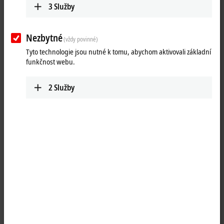
3
Služby
Nezbytné
(vždy povinné)
Tyto technologie jsou nutné k tomu, abychom aktivovali základní
funkčnost webu.
2
Služby
1
1
The ELX9410 power supply terminal is used to refresh the E-bus. Data
is exchanged between
EtherCAT Coupler
and
EtherCAT Terminals
over
the E-bus. Each terminal draws a certain amount of current from the E-
bus (see “current consumption E-bus” in the technical data). This
current is fed into the E-bus by the corresponding coupler’s power
supply unit. In configurations with a large number of ELX terminals it