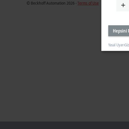
© Beckhoff Automation 2026 -
Terms of Use
Hepsini 
Yasal Uyarı
Giz