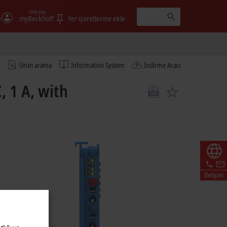
Giriş yap
e
myBeckhoff
Yer işaretlerine ekle
Ürün arama
Information System
İndirme Aracı
, 1 A, with
İletişim