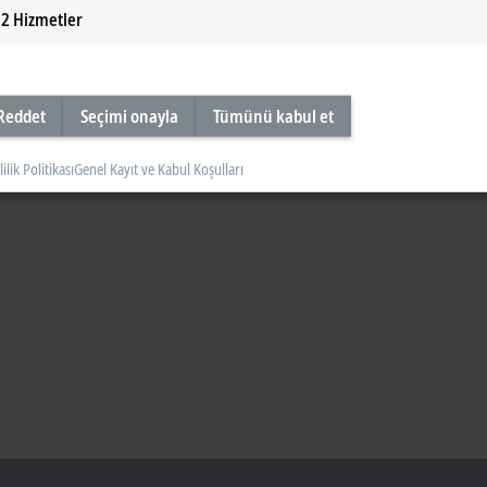
2
Hizmetler
Reddet
Seçimi onayla
Tümünü kabul et
lilik Politikası
Genel Kayıt ve Kabul Koşulları