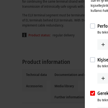
Size en iyi 
for continuing the same terminal strand with standard EtherCA
kişiselleştir
transmission of intrinsically safe signals with all features of 
kullanıcı hak
The ELX terminal segment must be terminated with one ELX90
of EL terminals behind ELX terminals. With the EK1110, the t
implement cable redundancy.
Perfo
Bu tekn
Product status:
regular delivery
Kişis
Product information
Bu tekno
Technical data
Documentation and downloads
Accessories
Media library
Gerek
Further information
Bu tekno