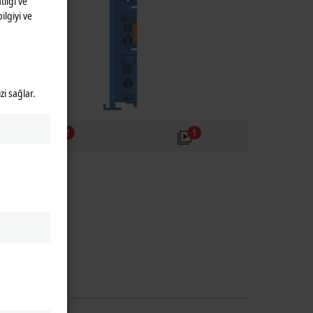
lığı ve
ilgiyi ve
zi sağlar.
1
1