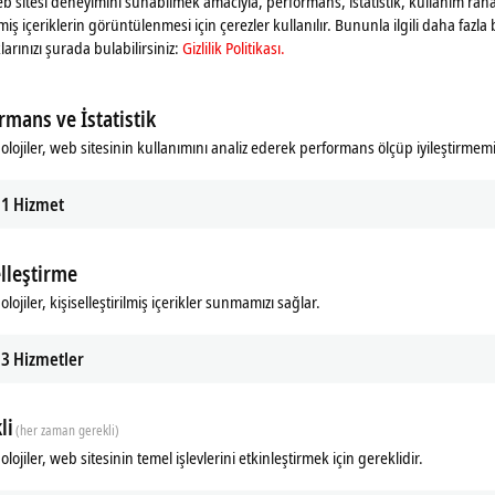
web sitesi deneyimini sunabilmek amacıyla, performans, istatistik, kullanım rahat
T Terminals. In this way, it is possible to conveniently combine the
ilmiş içeriklerin görüntülenmesi için çerezler kullanılır. Bununla ilgili daha fazla b
the EtherCAT Terminals.
larınızı şurada bulabilirsiniz:
Gizlilik Politikası.
12, two ELX9410 or one EK1110. The use of two ELX9410 allows the use
erminal segment can be continued via an
EtherCAT
cable, for example to
rmans ve İstatistik
olojiler, web sitesinin kullanımını analiz ederek performans ölçüp iyileştirmemi
1
Hizmet
elleştirme
lojiler, kişiselleştirilmiş içerikler sunmamızı sağlar.
Related products
3
Hizmetler
li
(her zaman gerekli)
lojiler, web sitesinin temel işlevlerini etkinleştirmek için gereklidir.