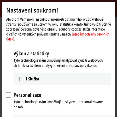
Přihlásit se
Nastavení soukromí
myBeckhoff
Beckhoff
-
Abychom Vám mohli nabídnout možnosti optimálního využití webové
stránky, používáme za účelem výkonu, statistik a komfortního využití včetně
New
zobrazení personalizovaného obsahu, soubory cookies. Bližší informace
Automation
Domovská
Podpora
Servisní produkty
Service-Produkte IO
o Vašich uživatelských právech najdete v našich
Zásadách ochrany osobních
Technology
stránka
IL2301-Cxxx
IL2301-C900
údajů.
IL2301-C900 | PLC Box, 4-
Výkon a statistiky
channel digital input + 4-channel
Tyto technologie nám umožňují analyzovat využití webových
digital output, Ethernet, 24 V DC,
stránek za účelem analýzy, měření a zlepšování výkonu.
3 ms, 0.5 A, M8 (service phase)
1
Služba
Personalizace
Tyto technologie nám umožňují poskytovat personalizovaný
obsah.