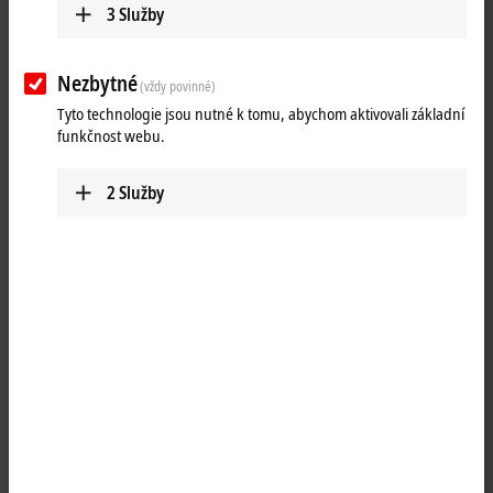
3
Služby
Nezbytné
(vždy povinné)
Tyto technologie jsou nutné k tomu, abychom aktivovali základní
funkčnost webu.
2
Služby
1
The IL2301-Cxxx PLC Box modules combine four digital inputs and four
digital outputs in one device. The outputs handle load currents of up
to 0.5 A, are short-circuit proof and protected against inverse polarity.
The state of each signal is indicated by means of light emitting diodes.
The signals are connected M8 screw type connectors.