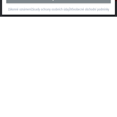
Beckhoff Automation s.r.o.
Sochorova 23
Zákonné oznámení
Zásady ochrany osobních údajů
Všeobecné obchodní podmínky
61600 Brno
+420 511 189 250
info.cz@beckhoff.com
Kontaktní informace
www.beckhoff.com/cs-cz/
Newsletter
Vytisknout stránku
Společnost
Produkty a průmyslová odvětví
Podpora
Sociální sítě
Zákonné oznámení
Podmínky použití