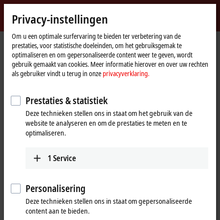
Login
Privacy-instellingen
myBeckhoff
Beckhoff
-
Om u een optimale surfervaring te bieden ter verbetering van de
prestaties, voor statistische doeleinden, om het gebruiksgemak te
New
optimaliseren en om gepersonaliseerde content weer te geven, wordt
Automation
Home
Support
Serviceproducten
Service-Produkte IO
gebruik gemaakt van cookies. Meer informatie hierover en over uw rechten
Technology
page
IL2301-Cxxx
IL2301-C900
als gebruiker vindt u terug in onze
privacyverklaring.
IL2301-C900 | PLC Box, 4-
Prestaties & statistiek
channel digital input + 4-channel
Deze technieken stellen ons in staat om het gebruik van de
digital output, Ethernet, 24 V DC,
website te analyseren en om de prestaties te meten en te
optimaliseren.
3 ms, 0.5 A, M8 (service phase)
1
Service
Personalisering
Deze technieken stellen ons in staat om gepersonaliseerde
content aan te bieden.