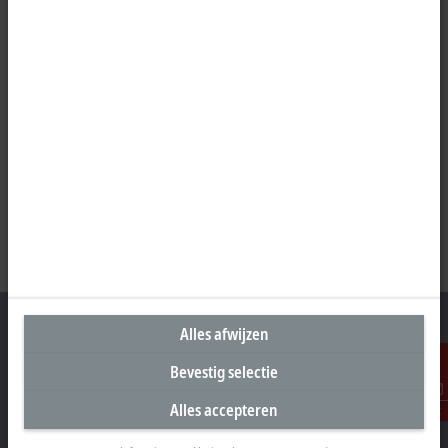
Alles afwijzen
Bevestig selectie
Hoofdkantoor Nederland
Alles accepteren
Contact
Beckhoff Automation B.V.
Oerkapkade 1C