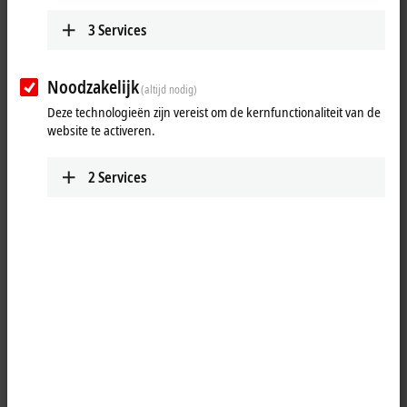
3
Services
Noodzakelijk
(altijd nodig)
Deze technologieën zijn vereist om de kernfunctionaliteit van de
website te activeren.
2
Services
1
The IL2301-Cxxx PLC Box modules combine four digital inputs and four
digital outputs in one device. The outputs handle load currents of up
to 0.5 A, are short-circuit proof and protected against inverse polarity.
The state of each signal is indicated by means of light emitting diodes.
The signals are connected M8 screw type connectors.