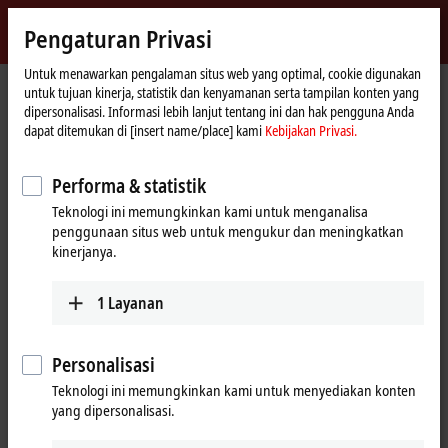
Masuk
Pengaturan Privasi
myBeckhoff
Beckhoff
-
Untuk menawarkan pengalaman situs web yang optimal, cookie digunakan
untuk tujuan kinerja, statistik dan kenyamanan serta tampilan konten yang
New
dipersonalisasi. Informasi lebih lanjut tentang ini dan hak pengguna Anda
Automation
Beranda
Dukungan
Produk layanan
Service-Produkte IO
dapat ditemukan di [insert name/place] kami
Kebijakan Privasi.
Technology
IL2301-Cxxx
IL2301-C900
Performa & statistik
IL2301-C900 | PLC Box, 4-
Teknologi ini memungkinkan kami untuk menganalisa
channel digital input + 4-channel
penggunaan situs web untuk mengukur dan meningkatkan
digital output, Ethernet, 24 V DC,
kinerjanya.
3 ms, 0.5 A, M8 (service phase)
1
Layanan
Personalisasi
Teknologi ini memungkinkan kami untuk menyediakan konten
yang dipersonalisasi.