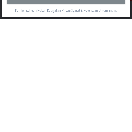
AKR Tower 21st Floor, Unit C - D
Jl. Panjang No. 5, Kebon Jeruk
Pemberitahuan Hukum
Kebijakan Privasi
Syarat & Ketentuan Umum Bisnis
Jakarta 11530
+62 21 8428 3699
sales@beckhoff.co.id
Informasi Kontak
www.beckhoff.com/id-id/
Buletin
Cetak halaman
Perusahaan
Produk dan industri
Dukungan
Media sosial
Pemberitahuan Hukum
Syarat Penggunaan