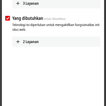
3
Layanan
Yang dibutuhkan
(selalu dibutuhkan)
Teknologi ini diperlukan untuk mengaktifkan fungsionalitas inti
situs web.
2
Layanan
1
The IL2301-Cxxx PLC Box modules combine four digital inputs and four
digital outputs in one device. The outputs handle load currents of up
to 0.5 A, are short-circuit proof and protected against inverse polarity.
The state of each signal is indicated by means of light emitting diodes.
The signals are connected M8 screw type connectors.