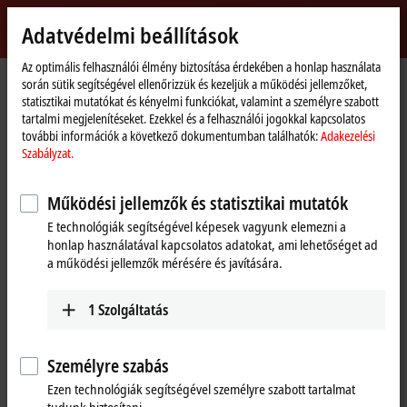
Bejelentkezés
Adatvédelmi beállítások
myBeckhoff
Beckhoff
-
Az optimális felhasználói élmény biztosítása érdekében a honlap használata
során sütik segítségével ellenőrizzük és kezeljük a működési jellemzőket,
New
statisztikai mutatókat és kényelmi funkciókat, valamint a személyre szabott
Automation
Kezdőlap
Támogatás
Szerviztermékek
Service-Produkte IO
tartalmi megjelenítéseket. Ezekkel és a felhasználói jogokkal kapcsolatos
Technology
IL2301-Cxxx
IL2301-C900
további információk a következő dokumentumban találhatók:
Adakezelési
Szabályzat.
IL2301-C900 | PLC Box, 4-
channel digital input + 4-channel
Működési jellemzők és statisztikai mutatók
digital output, Ethernet, 24 V DC,
E technológiák segítségével képesek vagyunk elemezni a
honlap használatával kapcsolatos adatokat, ami lehetőséget ad
3 ms, 0.5 A, M8 (service phase)
a működési jellemzők mérésére és javítására.
1
Szolgáltatás
Személyre szabás
Ezen technológiák segítségével személyre szabott tartalmat