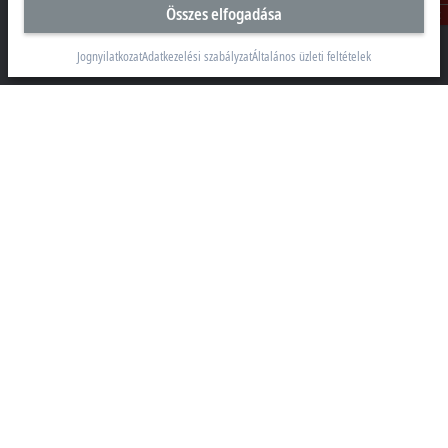
Összes elfogadása
Kontakt
Beckhoff Automation Kft.
1097 Budapest
Jognyilatkozat
Adatkezelési szabályzat
Általános üzleti feltételek
Táblás utca 36–38. G. ép.
+36 1 50199-40
+36 1 50199-41
info@beckhoff.hu
Elérhetőségeink
www.beckhoff.com/hu-hu/
Hírlevél
Oldal nyomtatása
Vállalati információk
Termékek és iparágak
Támogatás
Közösségi média