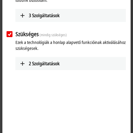
tudunk biztosítani.
3
Szolgáltatások
Szükséges
(mindig szükséges)
Ezek a technológiák a honlap alapvető funkcióinak aktiválásához
szükségesek.
2
Szolgáltatások
1
The IL2301-Cxxx PLC Box modules combine four digital inputs and four
digital outputs in one device. The outputs handle load currents of up
to 0.5 A, are short-circuit proof and protected against inverse polarity.
The state of each signal is indicated by means of light emitting diodes.
The signals are connected M8 screw type connectors.