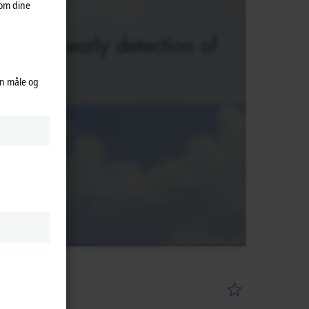
 om dine
an måle og