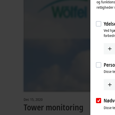
og funktions
rettigheder 
Ydelse
Ved hjæ
forbedr
Perso
Disse te
Dec 15, 2020
Nødv
Tower monitoring
Disse t