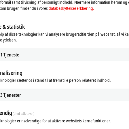
formål samt til visning af personligt indhold. Nærmere information herom og
opmærksom på vores
databeskyttelseserklæring.
som bruger, finder du i vores
databeskyttelseserklæring.
Accepter
 & statistik
lp af disse teknologier kan vi analysere brugeradfærden på websitet, så vi k
e ydelsen.
1
Tjeneste
nalisering
knologier sætter os i stand til at fremstille person relateret indhold.
3
Tjenester
endig
(altid påkrævet)
eknologier er nødvendige for at aktivere websitets kernefunktioner.