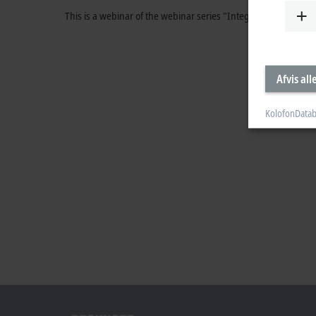
This is a webinar of the webinar series "Integrated monitori
Afvis all
Kolofon
Datab