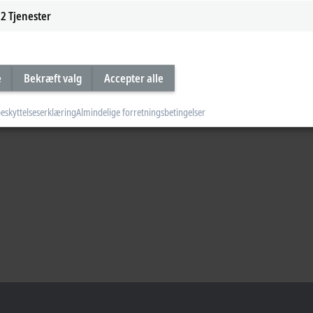
2
Tjenester
ng for wind turbines". Learn about tower monitoring from Bern Wölfel, Wölfel 
e
Bekræft valg
Accepter alle
eskyttelseserklæring
Almindelige forretningsbetingelser