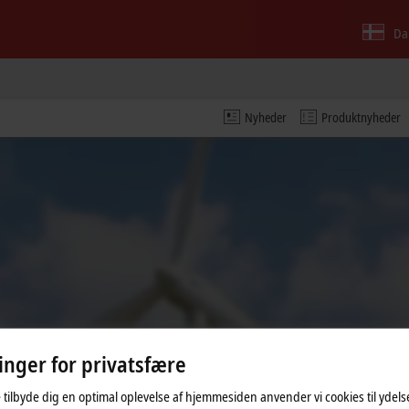
Da
Nyheder
Produktnyheder
linger for privatsfære
oen og tilpasser indstillingen for privatsfære, hvorved ekst
 tilbyde dig en optimal oplevelse af hjemmesiden anvender vi cookies til ydelses