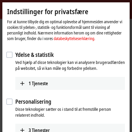
Log ind
Indstillinger for privatsfære
myBeckhoff
Beckhoff
-
For at kunne tilbyde dig en optimal oplevelse af hjemmesiden anvender vi
cookies til ydelses-, statistik- og funktionsformål samt til visning af
New
personligt indhold. Nærmere information herom og om dine rettigheder
Automation
Hjemmeside
Produkter
I/O
Bus Terminals
KL9xxx | System
KL9160
som bruger, finder du i vores
databeskyttelseserklæring.
Technology
KL9160 | Potential supply
Ydelse & statistik
terminal, 120…230 V AC, with
Ved hjælp af disse teknologier kan vi analysere brugeradfærden
diagnostics
på websitet, så vi kan måle og forbedre ydelsen.
1
Tjeneste
Personalisering
Disse teknologier sætter os i stand til at fremstille person
relateret indhold.
3
Tjenester