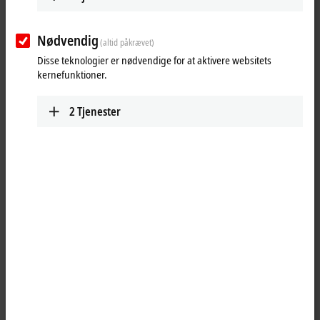
Nødvendig
(altid påkrævet)
Disse teknologier er nødvendige for at aktivere websitets
kernefunktioner.
2
Tjenester
1
The KL9160 power feed terminal makes it possible to set up various
potential groups with the standard voltage of 230 V AC (120 V AC). In
order to monitor the supply voltage, the terminal with diagnostics
reports the status of the power feed terminal to the Bus Coupler
through two input bits. It is thus possible for the controller to check
the distributed peripheral voltage over the fieldbus.
Product status: