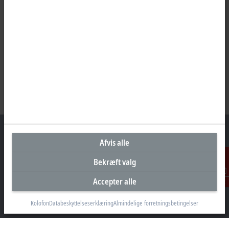
Afvis alle
Bekræft valg
Hovedkontor Danmark
Accepter alle
Beckhoff Automation ApS
Kontakt
Birkemose Allé 1
6000 Kolding
Kolofon
Databeskyttelseserklæring
Almindelige forretningsbetingelser
+45 43201570