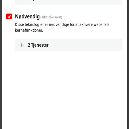
Nødvendig
(altid påkrævet)
Disse teknologier er nødvendige for at aktivere websitets
kernefunktioner.
2
Tjenester
1
The KL9515 power supply terminal generates an output voltage of
15 V DC from the (24 V DC) input voltage, which can be accessed at the
terminal. The following Bus Terminals are also supplied with this
voltage via the power contacts. The power LEDs indicate the terminal’s
operating state. The input voltage and the output voltage U
are not
0
electrically isolated.
Product status:
regular delivery