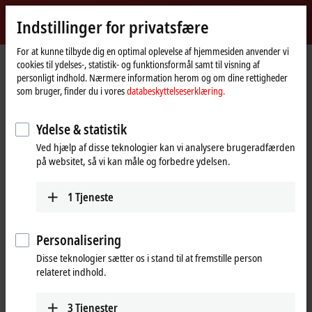
Log ind
Indstillinger for privatsfære
myBeckhoff
Beckhoff
-
For at kunne tilbyde dig en optimal oplevelse af hjemmesiden anvender vi
cookies til ydelses-, statistik- og funktionsformål samt til visning af
New
personligt indhold. Nærmere information herom og om dine rettigheder
Automation
Hjemmeside
Produkter
I/O
Bus Terminals
KL9xxx | System
KL9515
som bruger, finder du i vores
databeskyttelseserklæring.
Technology
KL9515 | Power supply terminal
Ydelse & statistik
15 V DC
Ved hjælp af disse teknologier kan vi analysere brugeradfærden
på websitet, så vi kan måle og forbedre ydelsen.
1
Tjeneste
Personalisering
Disse teknologier sætter os i stand til at fremstille person
relateret indhold.
3
Tjenester