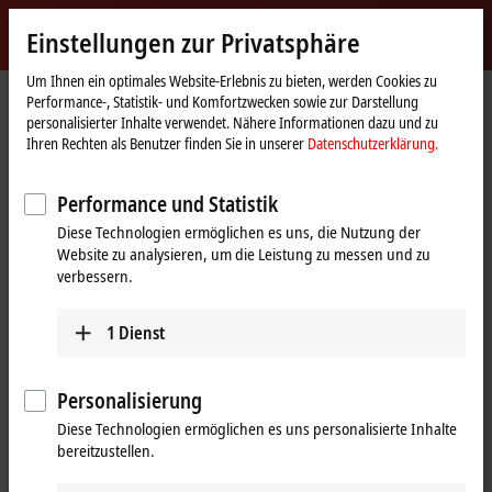
Jetzt anmelden
Einstellungen zur Privatsphäre
myBeckhoff
Beckhoff
-
Um Ihnen ein optimales Website-Erlebnis zu bieten, werden Cookies zu
Performance-, Statistik- und Komfortzwecken sowie zur Darstellung
New
personalisierter Inhalte verwendet. Nähere Informationen dazu und zu
Automation
Startseite
Produkte
Automation
Ihren Rechten als Benutzer finden Sie in unserer
Datenschutzerklärung.
Technology
Add-on-Software für Drittanbieter-Systeme
TF3710
Performance und Statistik
TF3710 | TwinCAT 3 Interface for
Diese Technologien ermöglichen es uns, die Nutzung der
LabVIEW™
Website zu analysieren, um die Leistung zu messen und zu
verbessern.
1
Dienst
Personalisierung
Diese Technologien ermöglichen es uns personalisierte Inhalte
bereitzustellen.