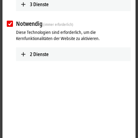
3
Dienste
Notwendig
(immer erforderlich)
Diese Technologien sind erforderlich, um die
Kernfunktionalitäten der Website zu aktivieren.
2
Dienste
2
Die Function TF3710 TwinCAT 3 Interface for LabVIEW™ ermöglicht
den Datenaustausch zwischen LabVIEW™ und der
TwinCAT
-Runtime.
Es werden ADS-Client-VIs für LabVIEW™ bereitgestellt, die eine ADS-
Kommunikation zur TwinCAT-3-Laufzeit ermöglichen. Zudem enthält
TwinCAT 3 Interface for LabVIEW™ ein NTP-Client-VI, das die
Zeitsynchronisation zwischen LabVIEW™ und TwinCAT basierend auf
dem Network Time Protocol ermöglicht. TF3710 nutzt die ADS-
Kommunikation und eignet sich zur Kommunikation mit TwinCAT-