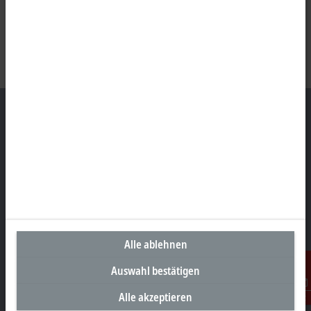
Unternehmenszentrale Deutschland
Beckhoff Automation GmbH & Co. KG
Hülshorstweg 20
33415 Verl
+49 5246 963-0
Alle ablehnen
info@beckhoff.com
Auswahl bestätigen
Kontaktinformationen
www.beckhoff.com/de-de/
Alle akzeptieren
Kontakt