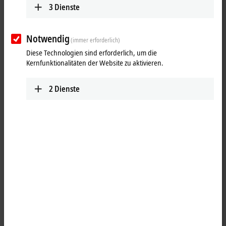
3
Dienste
Notwendig
(immer erforderlich)
Diese Technologien sind erforderlich, um die
Kernfunktionalitäten der Website zu aktivieren.
2
Dienste
1
1
Die
EtherCAT P
-Box EPP2338-0002 verfügt über acht digitale Kanäle,
die jeweils als Ein- oder Ausgänge betrieben werden können. Eine
Konfiguration, ob ein Kanal (Pin 2 und 4 des M12) als Ein- oder
Ausgang verwendet werden soll, ist nicht erforderlich. Die
Eingangsschaltung ist intern fest mit dem Ausgangstreiber
verbunden, sodass ein gesetzter Ausgang automatisch auch im