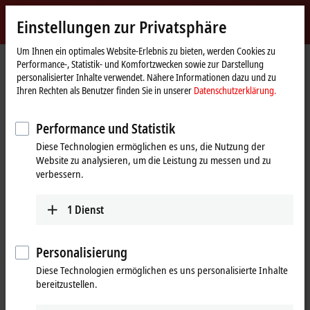
Jetzt anmelden
Einstellungen zur Privatsphäre
myBeckhoff
Beckhoff
-
Um Ihnen ein optimales Website-Erlebnis zu bieten, werden Cookies zu
Performance-, Statistik- und Komfortzwecken sowie zur Darstellung
New
personalisierter Inhalte verwendet. Nähere Informationen dazu und zu
Automation
Startseite
Produkte
I/O
EtherCAT Box
EPPxxxx | Industriegehäuse
Ihren Rechten als Benutzer finden Sie in unserer
Datenschutzerklärung.
Technology
EPP2xxx | Digital-Ausgang
EPP2338-0002
Performance und Statistik
EPP2338-0002 | EtherCAT P-Box,
Diese Technologien ermöglichen es uns, die Nutzung der
8-Kanal-Digital-Kombi, 24 V DC,
Website zu analysieren, um die Leistung zu messen und zu
10 µs, 0,5 A, M12
verbessern.
1
Dienst
Personalisierung
Diese Technologien ermöglichen es uns personalisierte Inhalte
bereitzustellen.