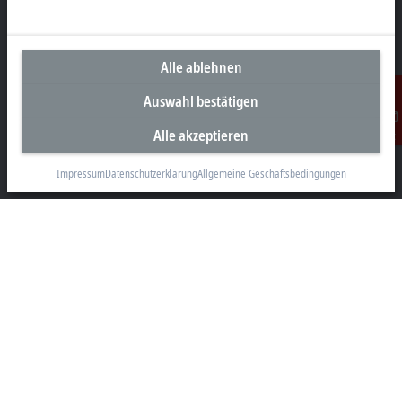
Alle ablehnen
Unternehmenszentrale Deutschland
Auswahl bestätigen
Beckhoff Automation GmbH & Co. KG
Hülshorstweg 20
Alle akzeptieren
Kontakt
33415 Verl
Impressum
Datenschutzerklärung
Allgemeine Geschäftsbedingungen
+49 5246 963-0
info@beckhoff.com
Kontaktinformationen
www.beckhoff.com/de-de/
Newsletter
Seite drucken
Unternehmen
Produkte und Branchen