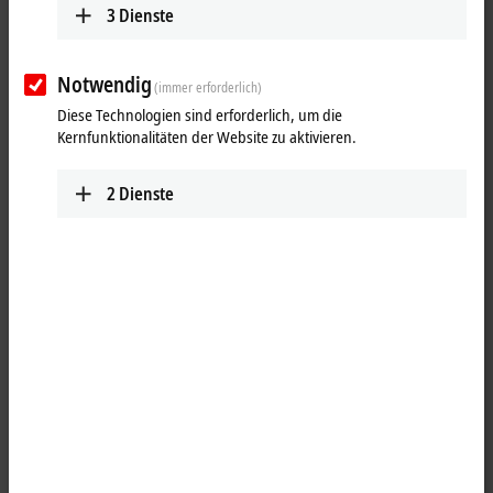
3
Dienste
Notwendig
(immer erforderlich)
Diese Technologien sind erforderlich, um die
Kernfunktionalitäten der Website zu aktivieren.
2
Dienste
1
1
Die
EtherCAT P
-Box EPP2809-0021 ist für die Verarbeitung von
digitalen/binären Signalen vorgesehen. Sie schaltet die binären
Steuersignale des Automatisierungsgerätes zur Prozessebene an die
Aktoren weiter. Die Ausgänge verarbeiten einen Ausgangsstrom bis
max. 0,5 A. Eine kurzzeitige Überlast ist möglich. Die Ausgänge sind
kurzschlussfest. Der Summenstrom aller Ausgänge ist auf 3 A