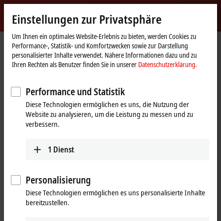
Jetzt anmelden
Einstellungen zur Privatsphäre
myBeckhoff
Beckhoff
-
Um Ihnen ein optimales Website-Erlebnis zu bieten, werden Cookies zu
Performance-, Statistik- und Komfortzwecken sowie zur Darstellung
New
personalisierter Inhalte verwendet. Nähere Informationen dazu und zu
Automation
Startseite
Produkte
I/O
EtherCAT Box
EPPxxxx | Industriegehäuse
Ihren Rechten als Benutzer finden Sie in unserer
Datenschutzerklärung.
Technology
EPP2xxx | Digital-Ausgang
EPP2809-0021
Performance und Statistik
EPP2809-0021 | EtherCAT P-Box,
Diese Technologien ermöglichen es uns, die Nutzung der
16-Kanal-Digital-Ausgang,
Website zu analysieren, um die Leistung zu messen und zu
24 V DC, 0,5 A, M8
verbessern.
1
Dienst
Personalisierung
Diese Technologien ermöglichen es uns personalisierte Inhalte
bereitzustellen.