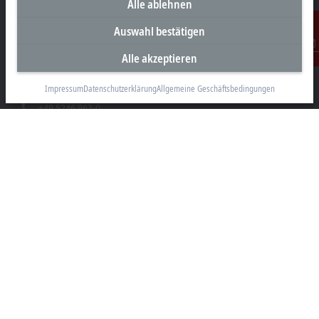
Alle ablehnen
Unternehmenszentrale Deutschland
Auswahl bestätigen
Beckhoff Automation GmbH & Co. KG
Alle akzeptieren
Kontakt
Hülshorstweg 20
33415 Verl
Impressum
Datenschutzerklärung
Allgemeine Geschäftsbedingungen
+49 5246 963-0
info@beckhoff.com
Kontaktinformationen
www.beckhoff.com/de-de/
Newsletter
Seite drucken
Unternehmen
Produkte und Branchen
Support
Soziale Medien