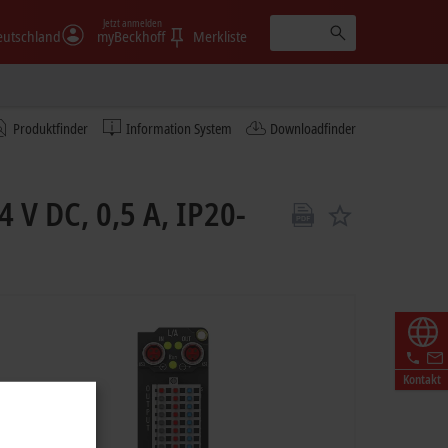
Jetzt anmelden
eutschland
myBeckhoff
Merkliste
Produktfinder
Information System
Downloadfinder
 V DC, 0,5 A, IP20-
Kontakt