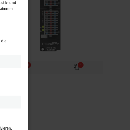
istik- und
mationen
 die
1
1
ivieren.