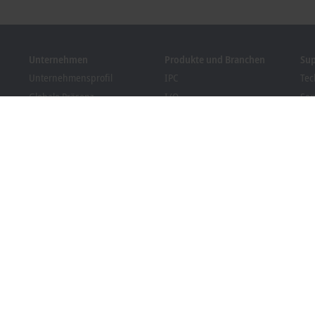
Unternehmen
Produkte und Branchen
Su
Unternehmensprofil
IPC
Tec
Globale Präsenz
I/O
Ser
Stellenangebote
Motion
Tra
News
Automation
We
Kundenmagazin PC Control
MX-System
Bec
Veranstaltungen und
Vision
Dow
Termine
Branchen
Hinweisgebersystem
Packaging Compliance