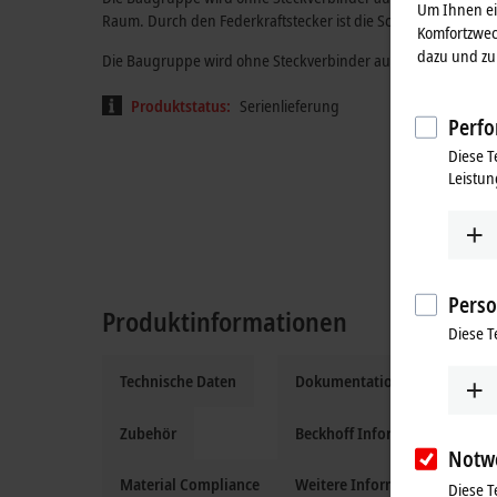
Um Ihnen ein
Raum. Durch den Federkraftstecker ist die Schutzart eingesc
Komfortzwec
dazu und zu 
Die Baugruppe wird ohne Steckverbinder ausgeliefert.
Produktstatus:
Serienlieferung
Perfo
Diese T
Leistun
Perso
Produktinformationen
Diese T
Technische Daten
Dokumentation und Downloa
Zubehör
Beckhoff Information System
Notw
Material Compliance
Weitere Informationen
Diese T