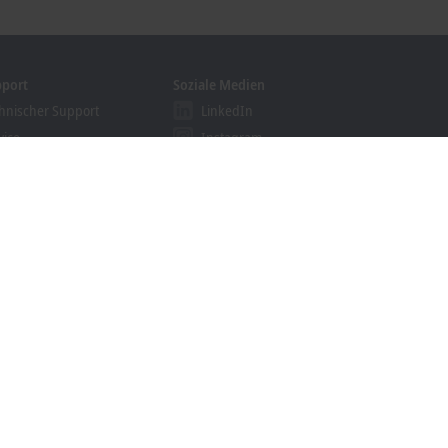
pport
Soziale Medien
hnischer Support
LinkedIn
vice
Instagram
ining
Facebook
binare
YouTube
khoff Information System
nloadfinder