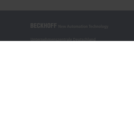
Unternehmenszentrale Deutschland
Beckhoff Automation GmbH & Co. KG
Hülshorstweg 20
33415 Verl
+49 5246 963-0
info@beckhoff.com
Kontaktinformationen
www.beckhoff.com/de-de/
Newsletter
Seite drucken