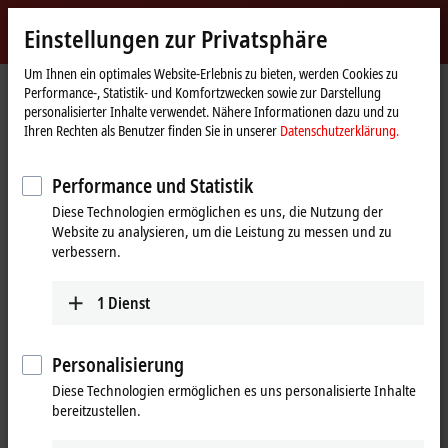
Jetzt anmelden
Einstellungen zur Privatsphäre
myBeckhoff
Beckhoff
-
Um Ihnen ein optimales Website-Erlebnis zu bieten, werden Cookies zu
Performance-, Statistik- und Komfortzwecken sowie zur Darstellung
New
personalisierter Inhalte verwendet. Nähere Informationen dazu und zu
Automation
Startseite
Produkte
I/O
EtherCAT Box
EPPxxxx | Industriegehäuse
Ihren Rechten als Benutzer finden Sie in unserer
Datenschutzerklärung.
Technology
EPP2xxx | Digital-Ausgang
EPP2816-0004
Performance und Statistik
EPP2816-0004 | EtherCAT P-Box,
Diese Technologien ermöglichen es uns, die Nutzung der
16-Kanal-Digital-Ausgang,
Website zu analysieren, um die Leistung zu messen und zu
24 V DC, 0,5 A, M16
verbessern.
1
Dienst
Personalisierung
Diese Technologien ermöglichen es uns personalisierte Inhalte
bereitzustellen.