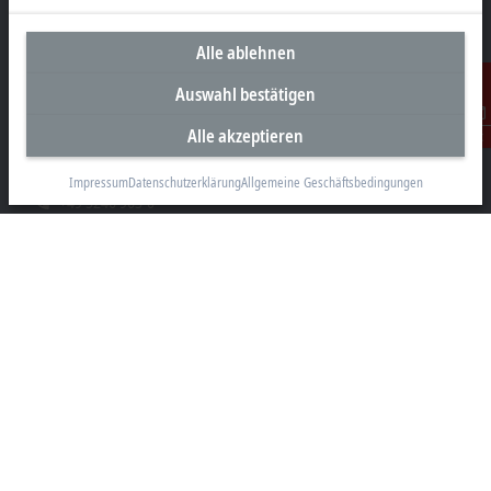
Alle ablehnen
Unternehmenszentrale Deutschland
Auswahl bestätigen
Beckhoff Automation GmbH & Co. KG
Alle akzeptieren
Kontakt
Hülshorstweg 20
33415 Verl
Impressum
Datenschutzerklärung
Allgemeine Geschäftsbedingungen
+49 5246 963-0
info@beckhoff.com
Kontaktinformationen
www.beckhoff.com/de-de/
Newsletter
Seite drucken
Unternehmen
Produkte und Branchen
Support