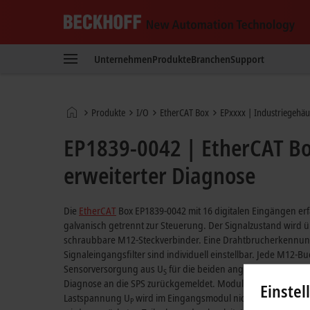
Beckhoff
-
Unternehmen
Produkte
Branchen
Support
New
Automation
Technology
Startseite
Produkte
I/O
EtherCAT Box
EPxxxx | Industriegehäu
EP1839-0042 | EtherCAT Box
erweiterter Diagnose
Die
EtherCAT
Box EP1839-0042 mit 16 digitalen Eingängen erf
galvanisch getrennt zur Steuerung. Der Signalzustand wird ü
schraubbare M12-Steckverbinder. Eine Drahtbrucherkennung j
Signaleingangsfilter sind individuell einstellbar. Jede M12-
Sensorversorgung aus U
für die beiden angeschlossenen Sen
S
Diagnose an die SPS zurückgemeldet. Modulbezogen erfolg
Einstel
Lastspannung U
wird im Eingangsmodul nicht verwendet, si
P