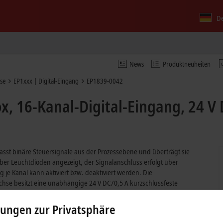
D
News
Produktneuheiten
se
EP1xxx | Digital-Eingang
EP1839-0042
, 16-Kanal-Digital-Eingang, 24 V 
asst binäre Steuersignale aus der Prozessebene und überträgt sie
ber Leuchtdioden angezeigt, der Signalanschluss erfolgt über
e Kanal kann aktiviert bzw. deaktiviert werden. Die
Buchse besitzt eine unabhängige 24 V DC/0,5 A kurzschlussfeste
soren. Diese wird überwacht und ein eventueller Fehler wird über eine
t eine Unterspannungserkennung der Eingangsspannung. Die
lungen zur Privatsphäre
e kann jedoch zur Weiterleitung optional angeschlossen werden und