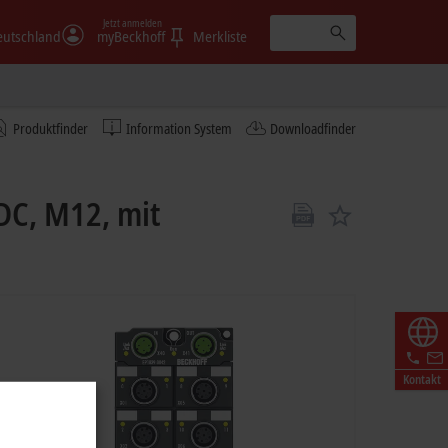
Jetzt anmelden
eutschland
myBeckhoff
Merkliste
Produktfinder
Information System
Downloadfinder
DC, M12, mit
Kontakt