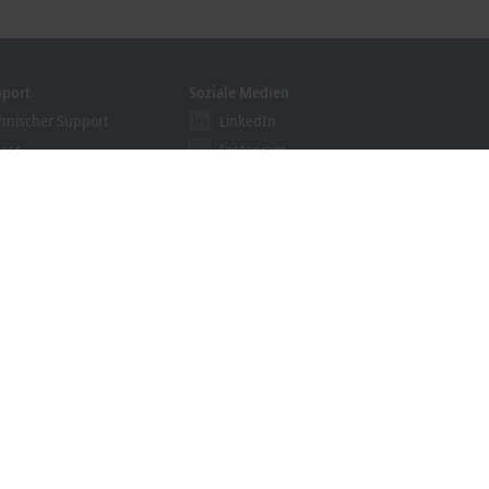
pport
Soziale Medien
hnischer Support
LinkedIn
vice
Instagram
ining
Facebook
binare
YouTube
khoff Information System
nloadfinder