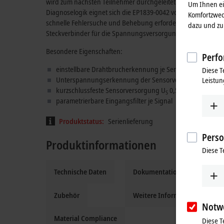
wird zum nächsten Teilnehmer durchgeleitet. Durch den eins
Um Ihnen ein
Diagnoselogik eignet sich die EP1839-0042 vorzugsweise f
Komfortzwec
schnelle Fehlersuche und Behebung erforderlich ist. Die EP
dazu und zu 
Steckverbinder für die Spannungsversorgung.
Besondere Eigenschaften:
Perfo
einstellbare Drahtbrucherkennung je Sensor
Diese T
Unterspannungserkennung der Sensorversorgung U
Leistun
S
kurzschlussfeste Sensorversorgung U
0,5 A je M12-Buch
S
parametrierbare Eingangsfilter je Signal
Produktstatus:
Serienlieferung
Perso
Produktinformationen
Diese T
Technische Daten
Dokumentation und Downloa
Zubehör
Weitere Informationen
Notw
Material Compliance
Diese T