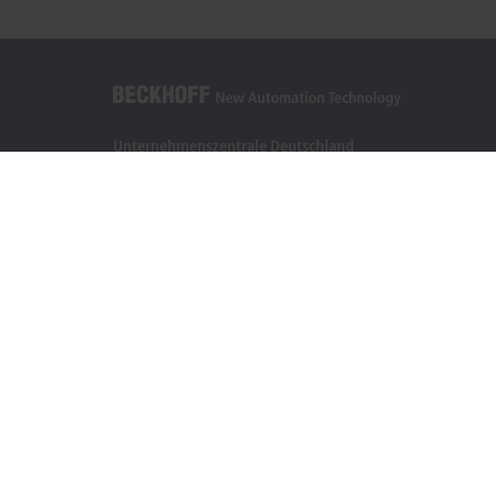
Unternehmenszentrale Deutschland
Beckhoff Automation GmbH & Co. KG
Hülshorstweg 20
33415 Verl
+49 5246 963-0
info@beckhoff.com
Kontaktinformationen
www.beckhoff.com/de-de/
Newsletter
Seite drucken