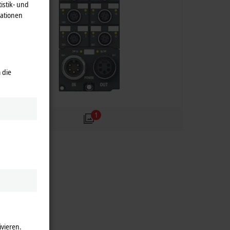
istik- und
mationen
 die
1
ivieren.