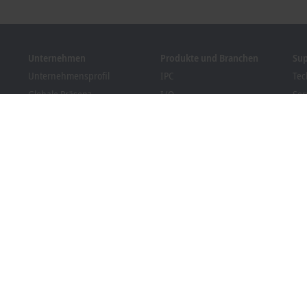
Unternehmen
Produkte und Branchen
Su
Unternehmensprofil
IPC
Tec
Globale Präsenz
I/O
Ser
Stellenangebote
Motion
Tra
News
Automation
We
Kundenmagazin PC Control
MX-System
Bec
Veranstaltungen und
Vision
Dow
Termine
Branchen
Hinweisgebersystem
Packaging Compliance