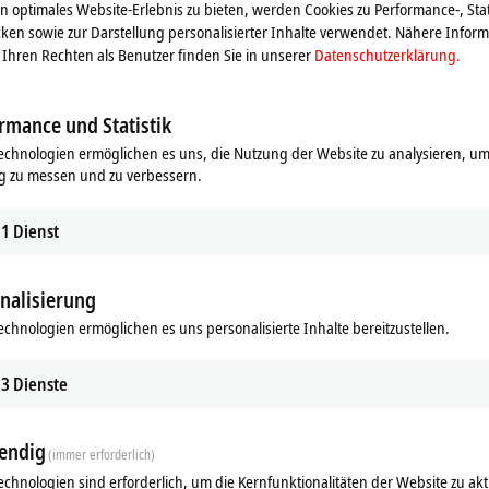
tellbaren Eingangsfilter und die umfangreiche Versorgungs- und
 optimales Website-Erlebnis zu bieten, werden Cookies zu Performance-, Stat
ür Anwendungen, in denen eine hohe Anlagenverfügbarkeit und dadurch
ken sowie zur Darstellung personalisierter Inhalte verwendet. Nähere Infor
1839-0042 verfügt über M12 D-kodierte EtherCAT-Anschlüsse und 7/8"-
Ihren Rechten als Benutzer finden Sie in unserer
Datenschutzerklärung.
rmance und Statistik
echnologien ermöglichen es uns, die Nutzung der Website zu analysieren, um
g zu messen und zu verbessern.
se
1
Dienst
nalisierung
echnologien ermöglichen es uns personalisierte Inhalte bereitzustellen.
ds
Ähnliche Produkte
3
Dienste
endig
(immer erforderlich)
echnologien sind erforderlich, um die Kernfunktionalitäten der Website zu akt