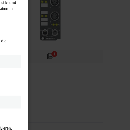
istik- und
mationen
 die
1
ivieren.