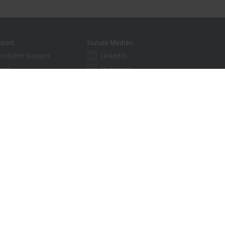
pport
Soziale Medien
hnischer Support
LinkedIn
vice
Instagram
ining
Facebook
binare
YouTube
khoff Information System
nloadfinder