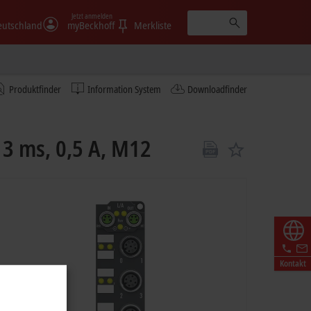
Jetzt anmelden
eutschland
myBeckhoff
Merkliste
Produktfinder
Information System
Downloadfinder
 3 ms, 0,5 A, M12
Kontakt