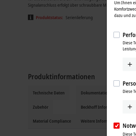
Um Ihnen ein
Signalanschluss erfolgt über schraubbare M12-Steckverbinde
Komfortzwec
dazu und zu 
Produktstatus:
Serienlieferung
Perfo
Diese T
Leistun
Produktinformationen
Perso
Diese T
Technische Daten
Dokumentation und Downloa
Zubehör
Beckhoff Information System
Material Compliance
Weitere Informationen
Notw
Diese T