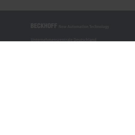
Unternehmenszentrale Deutschland
Beckhoff Automation GmbH & Co. KG
Hülshorstweg 20
33415 Verl
+49 5246 963-0
info@beckhoff.com
Kontaktinformationen
www.beckhoff.com/de-de/
Newsletter
Seite drucken