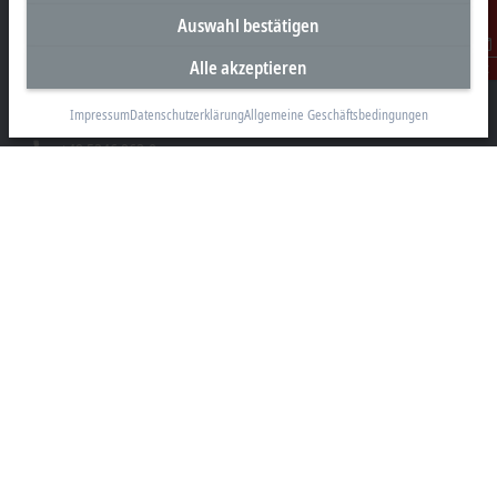
Unternehmenszentrale Deutschland
Auswahl bestätigen
Beckhoff Automation GmbH & Co. KG
Alle akzeptieren
Kontakt
Hülshorstweg 20
33415 Verl
Impressum
Datenschutzerklärung
Allgemeine Geschäftsbedingungen
+49 5246 963-0
info@beckhoff.com
Kontaktinformationen
www.beckhoff.com/de-de/
Newsletter
Seite drucken
Unternehmen
Produkte und Branchen
Support
Soziale Medien