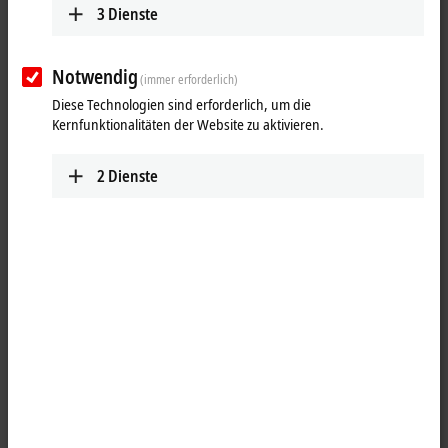
3
Dienste
Notwendig
(immer erforderlich)
Diese Technologien sind erforderlich, um die
Kernfunktionalitäten der Website zu aktivieren.
2
Dienste
1
Die
EtherCAT
Box EP3744-2041 mit sechs digitalen Ein-, zwei digitalen
Ausgängen und vier Druckeingängen erfasst diese Signale und
überträgt sie galvanisch getrennt zur Steuerung. Der Signalzustand
wird über Leuchtdioden angezeigt, der Signalanschluss der digitalen
Signale erfolgt über 4-polige M8-Schraubverbinder.