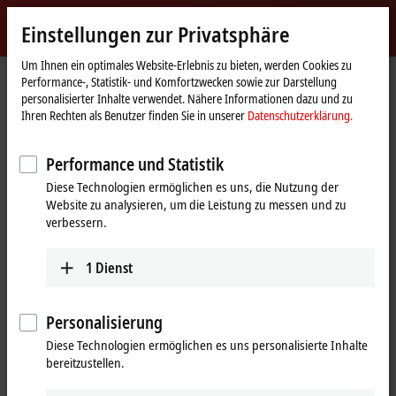
Jetzt anmelden
Einstellungen zur Privatsphäre
myBeckhoff
Beckhoff
-
Um Ihnen ein optimales Website-Erlebnis zu bieten, werden Cookies zu
Performance-, Statistik- und Komfortzwecken sowie zur Darstellung
New
personalisierter Inhalte verwendet. Nähere Informationen dazu und zu
Automation
Startseite
Produkte
I/O
EtherCAT Box
EPxxxx | Industriegehäuse
Ihren Rechten als Benutzer finden Sie in unserer
Datenschutzerklärung.
Technology
EP3xxx | Analog-Eingang
EP3744-2041
Performance und Statistik
EP3744-2041 | EtherCAT Box, 4-
Diese Technologien ermöglichen es uns, die Nutzung der
Kanal-Analog-Eingang + 8-Kanal-
Website zu analysieren, um die Leistung zu messen und zu
Digital-Kombi, Druck, 0…1000
verbessern.
hPa (0…+1 bar), hochpräzise, M8
1
Dienst
Personalisierung
Diese Technologien ermöglichen es uns personalisierte Inhalte
bereitzustellen.