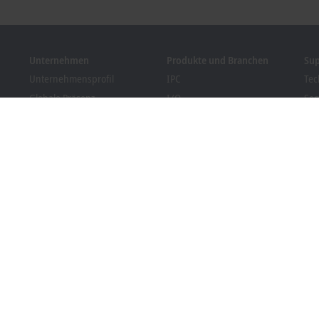
Unternehmen
Produkte und Branchen
Su
Unternehmensprofil
IPC
Tec
Globale Präsenz
I/O
Ser
Stellenangebote
Motion
Tra
News
Automation
We
Kundenmagazin PC Control
MX-System
Bec
Veranstaltungen und
Vision
Dow
Termine
Branchen
Hinweisgebersystem
Packaging Compliance