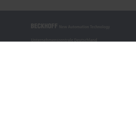
Unternehmenszentrale Deutschland
Beckhoff Automation GmbH & Co. KG
Hülshorstweg 20
33415 Verl
+49 5246 963-0
info@beckhoff.com
Kontaktinformationen
www.beckhoff.com/de-de/
Newsletter
Seite drucken