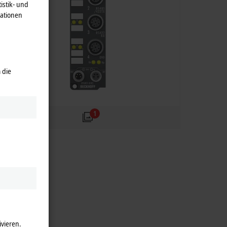
istik- und
mationen
 die
1
ivieren.