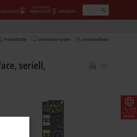
Jetzt anmelden
eutschland
myBeckhoff
Merkliste
Produktfinder
Information System
Downloadfinder
e, seriell,
Kontakt