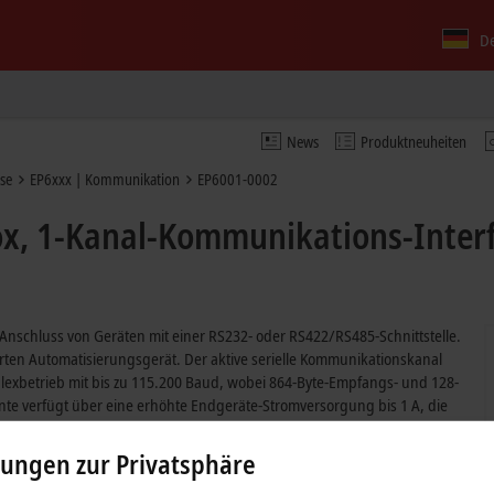
D
News
Produktneuheiten
se
EP6xxx | Kommunikation
EP6001-0002
, 1-Kanal-Kommunikations-Interfac
 Anschluss von Geräten mit einer RS232- oder RS422/RS485-Schnittstelle.
rten Automatisierungsgerät. Der aktive serielle Kommunikationskanal
exbetrieb mit bis zu 115.200 Baud, wobei 864-Byte-Empfangs- und 128-
nte verfügt über eine erhöhte Endgeräte-Stromversorgung bis 1 A, die
elle. Die beiden integrierten digitalen Ein-/Ausgänge erlauben den
vorgang des Barcodelesers zu triggern oder abhängig vom Ergebnis eine
lungen zur Privatsphäre
Serial COM Driver kann die EP6001-0002 als normale Windows-COM-