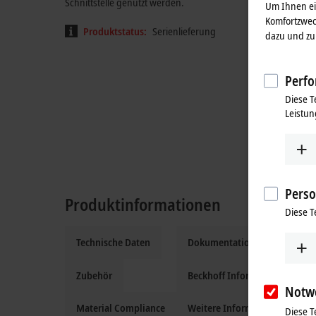
Schnittstelle genutzt werden.
Um Ihnen ein
Komfortzwec
Produktstatus:
Serienlieferung
dazu und zu 
Perfo
Diese T
Leistun
Perso
Produktinformationen
Diese T
Technische Daten
Dokumentation und Downloa
Zubehör
Beckhoff Information System
Notw
Material Compliance
Weitere Informationen
Diese T