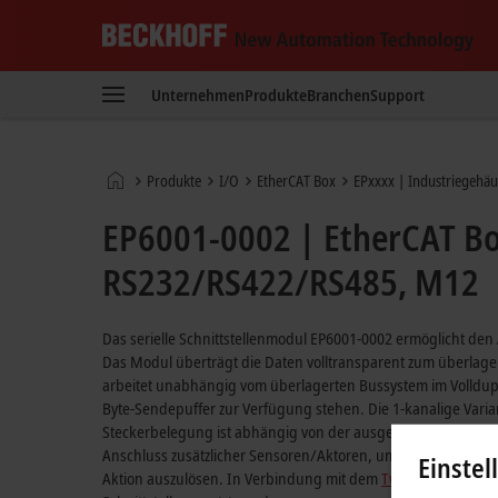
Beckhoff
-
Unternehmen
Produkte
Branchen
Support
New
Automation
Technology
Startseite
Produkte
I/O
EtherCAT Box
EPxxxx | Industriegehäu
EP6001-0002 | EtherCAT Box
RS232/RS422/RS485, M12
Das serielle Schnittstellenmodul EP6001-0002 ermöglicht den
Das Modul überträgt die Daten volltransparent zum überlage
arbeitet unabhängig vom überlagerten Bussystem im Volldupl
Byte-Sendepuffer zur Verfügung stehen. Die 1-kanalige Varia
Steckerbelegung ist abhängig von der ausgewählten Schnittst
Anschluss zusätzlicher Sensoren/Aktoren, um z. B. den Lese
Einstel
Aktion auszulösen. In Verbindung mit dem
TwinCAT
Virtual 