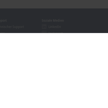
pport
Soziale Medien
hnischer Support
LinkedIn
vice
Instagram
ining
Facebook
binare
YouTube
khoff Information System
nloadfinder