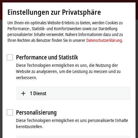
Jetzt anmelden
Einstellungen zur Privatsphäre
myBeckhoff
Beckhoff
-
Um Ihnen ein optimales Website-Erlebnis zu bieten, werden Cookies zu
Performance-, Statistik- und Komfortzwecken sowie zur Darstellung
New
personalisierter Inhalte verwendet. Nähere Informationen dazu und zu
Automation
Startseite
Produkte
I/O
EtherCAT Box
EQxxxx | Edelstahlgehäuse
Ihren Rechten als Benutzer finden Sie in unserer
Datenschutzerklärung.
Technology
EQ2xxx | Digital-Ausgang
EQ2809-0022
Performance und Statistik
EQ2809-0022 | EtherCAT Box, 16-
Diese Technologien ermöglichen es uns, die Nutzung der
Kanal-Digital-Ausgang, 24 V DC,
Website zu analysieren, um die Leistung zu messen und zu
0,5 A, M12, Edelstahl
verbessern.
1
Dienst
Personalisierung
Diese Technologien ermöglichen es uns personalisierte Inhalte
bereitzustellen.