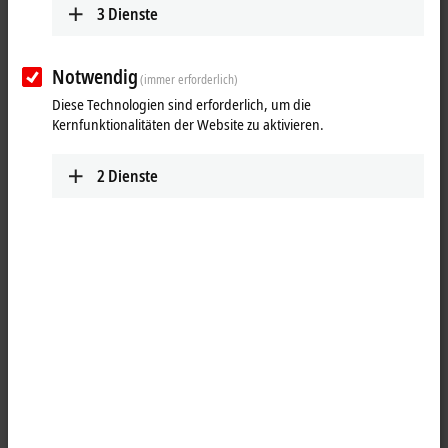
3
Dienste
Notwendig
(immer erforderlich)
Diese Technologien sind erforderlich, um die
Kernfunktionalitäten der Website zu aktivieren.
2
Dienste
1
1
Die
EtherCAT
Box EQ2809-0022 ist für die Verarbeitung von
digitalen/binären Signalen vorgesehen. Sie schaltet die binären
Steuersignale des Automatisierungsgerätes zur Prozessebene an die
Aktoren weiter. Die Ausgänge verarbeiten einen Ausgangsstrom bis
max. 0,5 A. Eine kurzzeitige Überlast ist möglich. Die Ausgänge sind
kurzschlussfest. Der Summenstrom aller Ausgänge ist auf 4 A