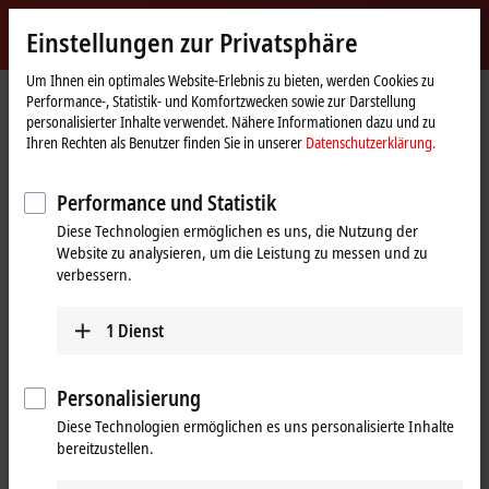
Jetzt anmelden
Einstellungen zur Privatsphäre
myBeckhoff
Beckhoff
-
Um Ihnen ein optimales Website-Erlebnis zu bieten, werden Cookies zu
Performance-, Statistik- und Komfortzwecken sowie zur Darstellung
New
personalisierter Inhalte verwendet. Nähere Informationen dazu und zu
Automation
Startseite
Produkte
I/O
EtherCAT Box
Ihren Rechten als Benutzer finden Sie in unserer
Datenschutzerklärung.
Technology
ERxxxx | Zinkdruckguss-Gehäuse
ER1xxx | Digital-Eingang
ER1008-0001
Performance und Statistik
ER1008-0001 | EtherCAT Box, 8-
Diese Technologien ermöglichen es uns, die Nutzung der
Website zu analysieren, um die Leistung zu messen und zu
Kanal-Digital-Eingang, 24 V DC,
verbessern.
3 ms, M8, Zinkdruckguss
1
Dienst
Personalisierung
Diese Technologien ermöglichen es uns personalisierte Inhalte
bereitzustellen.