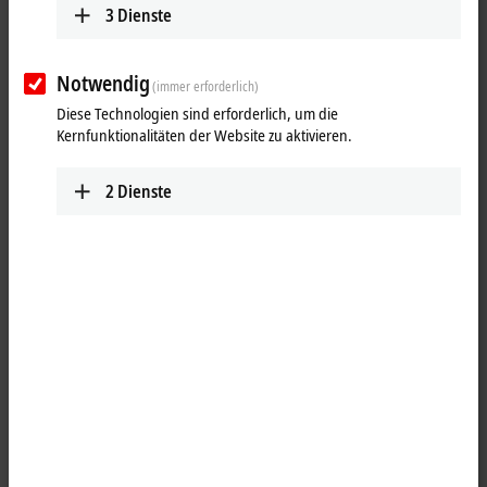
3
Dienste
Notwendig
(immer erforderlich)
Diese Technologien sind erforderlich, um die
Kernfunktionalitäten der Website zu aktivieren.
2
Dienste
1
1
Die
EtherCAT
Box ER1008-0001 mit digitalen Eingängen erfasst binäre
Steuersignale aus der Prozessebene und überträgt sie galvanisch
getrennt zur Steuerung. Der Signalzustand wird über Leuchtdioden
angezeigt, der Signalanschluss erfolgt über schraubbare M8-
Steckverbinder.