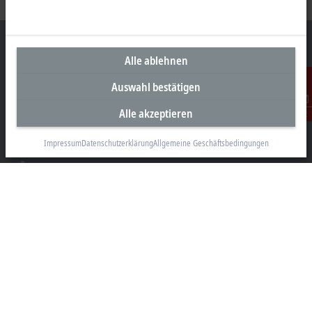
Alle ablehnen
Auswahl bestätigen
Unternehmenszentrale Deutschland
Beckhoff Automation GmbH & Co. KG
Alle akzeptieren
Kontakt
Hülshorstweg 20
33415 Verl
Impressum
Datenschutzerklärung
Allgemeine Geschäftsbedingungen
+49 5246 963-0
info@beckhoff.com
Kontaktinformationen
www.beckhoff.com/de-de/
Newsletter
Seite drucken
Unternehmen