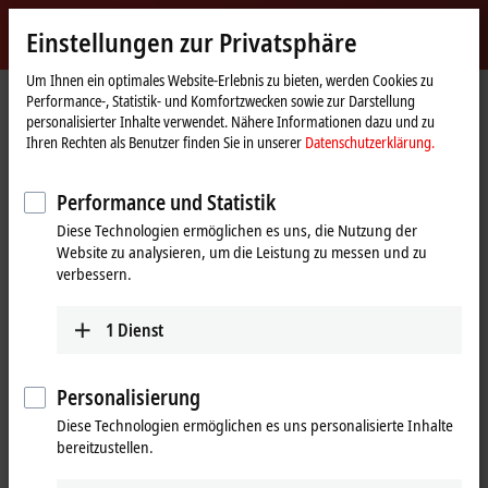
Jetzt anmelden
Einstellungen zur Privatsphäre
myBeckhoff
Beckhoff
-
Um Ihnen ein optimales Website-Erlebnis zu bieten, werden Cookies zu
Performance-, Statistik- und Komfortzwecken sowie zur Darstellung
New
personalisierter Inhalte verwendet. Nähere Informationen dazu und zu
Automation
Startseite
Produkte
I/O
EtherCAT Box
Ihren Rechten als Benutzer finden Sie in unserer
Datenschutzerklärung.
Technology
ERxxxx | Zinkdruckguss-Gehäuse
ER23xx | Digital-Kombi
ER2328-0001
Performance und Statistik
ER2328-0001 | EtherCAT Box, 4-
Diese Technologien ermöglichen es uns, die Nutzung der
Kanal-Digital-Eingang + 4-Kanal-
Website zu analysieren, um die Leistung zu messen und zu
Digital-Ausgang, 24 V DC, 3 ms,
verbessern.
2 A, M8, Zinkdruckguss
1
Dienst
Personalisierung
Diese Technologien ermöglichen es uns personalisierte Inhalte
bereitzustellen.