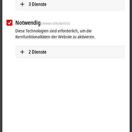
3
Dienste
Notwendig
(immer erforderlich)
Diese Technologien sind erforderlich, um die
Kernfunktionalitäten der Website zu aktivieren.
2
Dienste
1
1
Die
EtherCAT
Box ER2328-0001 kombiniert vier digitale Eingänge und
vier digitale Ausgänge auf einem Gerät. Die Eingänge stehen mit einer
Filterkonstante von 3,0 ms zur Verfügung. Die Ausgänge verarbeiten
Lastströme bis jeweils 2 A, wobei der Gesamtstrom auf 4 A begrenzt
ist. Damit eignet sich diese Baugruppe besonders für Anwendungen,