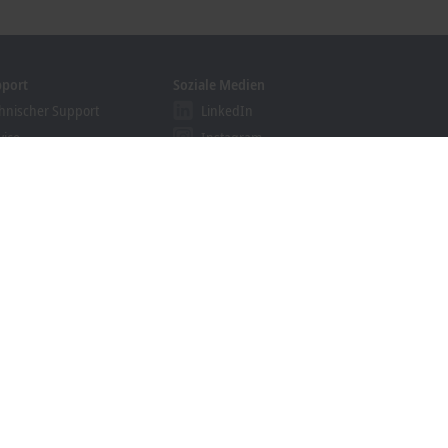
pport
Soziale Medien
hnischer Support
LinkedIn
vice
Instagram
ining
Facebook
binare
YouTube
khoff Information System
nloadfinder