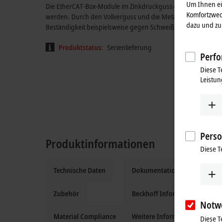
Um Ihnen ein
Die EtherCAT-Box-Module im Zinkdruckguss-Gehäuse können 
Komfortzwec
werden. Durch den Vollverguss und die Metalloberfläche ist d
dazu und zu 
Beständigkeit beispielsweise gegen Schweißspritzer.
Produktstatus:
Serienlieferung
Perfo
Diese T
Leistun
Perso
Produktinformationen
Diese T
Technische Daten
Dokumentation und Downloa
Zubehör
Beckhoff Information System
Notw
Material Compliance
Weitere Informationen
Diese T