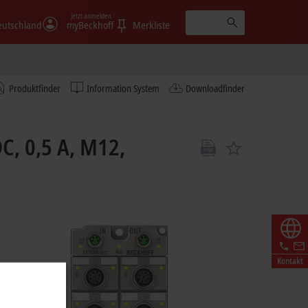
Jetzt anmelden
eutschland
myBeckhoff
Merkliste
Produktfinder
Information System
Downloadfinder
C, 0,5 A, M12,
Kontakt