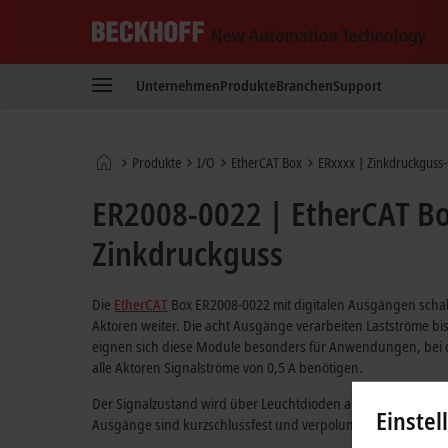
Beckhoff
-
Unternehmen
Produkte
Branchen
Support
New
Automation
Technology
Startseite
Produkte
I/O
EtherCAT Box
ERxxxx | Zinkdruckguss
ER2008-0022 | EtherCAT Box
Zinkdruckguss
Die
EtherCAT
Box ER2008-0022 mit digitalen Ausgängen schalt
Aktoren weiter. Die acht Ausgänge verarbeiten Lastströme bis
eignen sich diese Module besonders für Anwendungen, bei den
alle Aktoren Signalströme von 0,5 A benötigen.
Der Signalzustand wird über Leuchtdioden angezeigt. Der Si
Einstel
Ausgänge sind kurzschlussfest und verpolungsgeschützt.