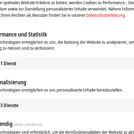
 optimales Website-Erlebnis zu bieten, werden Cookies zu Performance-, Stat
in extrem schwieriger Industrie- und Prozessumgebung eingesetzt
ken sowie zur Darstellung personalisierter Inhalte verwendet. Nähere Infor
ie ER-Serie ideal bei erhöhten Erfordernissen an Belastbarkeit und
Ihren Rechten als Benutzer finden Sie in unserer
Datenschutzerklärung.
rmance und Statistik
echnologien ermöglichen es uns, die Nutzung der Website zu analysieren, um
g zu messen und zu verbessern.
1
Dienst
nalisierung
echnologien ermöglichen es uns personalisierte Inhalte bereitzustellen.
ds
Ergänzende Produkte
3
Dienste
Ähnliche Produkte
endig
(immer erforderlich)
echnologien sind erforderlich, um die Kernfunktionalitäten der Website zu akt