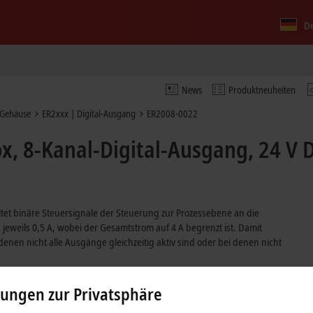
D
News
Produktneuheiten
-Gehäuse
ER2xxx | Digital-Ausgang
ER2008-0022
, 8-Kanal-Digital-Ausgang, 24 V D
et binäre Steuersignale der Steuerung zur Prozessebene an die
 jeweils 0,5 A, wobei der Gesamtstrom auf 4 A begrenzt ist. Damit
en nicht alle Ausgänge gleichzeitig aktiv sind oder bei denen nicht
gnalanschluss erfolgt über schraubbare M12-Steckverbinder. Alle
lungen zur Privatsphäre