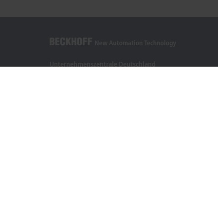
Unternehmenszentrale Deutschland
Beckhoff Automation GmbH & Co. KG
Hülshorstweg 20
33415 Verl
+49 5246 963-0
info@beckhoff.com
Kontaktinformationen
www.beckhoff.com/de-de/
Newsletter
Seite drucken