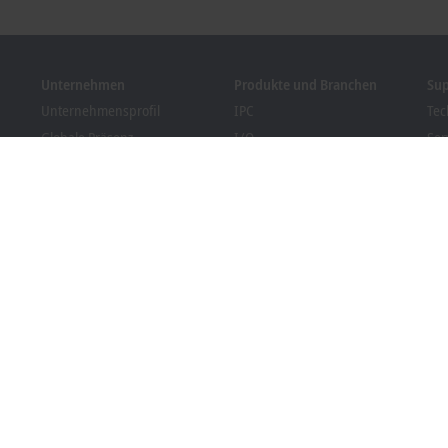
Unternehmen
Produkte und Branchen
Su
Unternehmensprofil
IPC
Tec
Globale Präsenz
I/O
Ser
Stellenangebote
Motion
Tra
News
Automation
We
Kundenmagazin PC Control
MX-System
Bec
Veranstaltungen und
Vision
Dow
Termine
Branchen
Hinweisgebersystem
Packaging Compliance