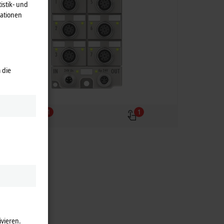
istik- und
mationen
 die
1
1
ivieren.