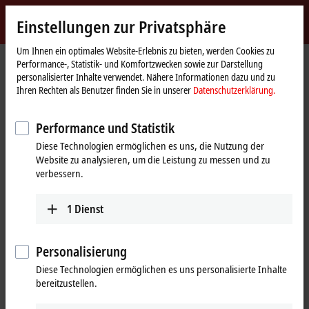
Jetzt anmelden
Einstellungen zur Privatsphäre
myBeckhoff
Beckhoff
-
Um Ihnen ein optimales Website-Erlebnis zu bieten, werden Cookies zu
Performance-, Statistik- und Komfortzwecken sowie zur Darstellung
New
personalisierter Inhalte verwendet. Nähere Informationen dazu und zu
Automation
Startseite
Produkte
I/O
EtherCAT-Steckmodule
Ihren Rechten als Benutzer finden Sie in unserer
Datenschutzerklärung.
Technology
EJ2xxx | Digital-Ausgang
EJ2809
Performance und Statistik
EJ2809 | EtherCAT-Steckmodul,
Diese Technologien ermöglichen es uns, die Nutzung der
16-Kanal-Digital-Ausgang,
Website zu analysieren, um die Leistung zu messen und zu
24 V DC, 0,5 A
verbessern.
1
Dienst
Personalisierung
Diese Technologien ermöglichen es uns personalisierte Inhalte
bereitzustellen.