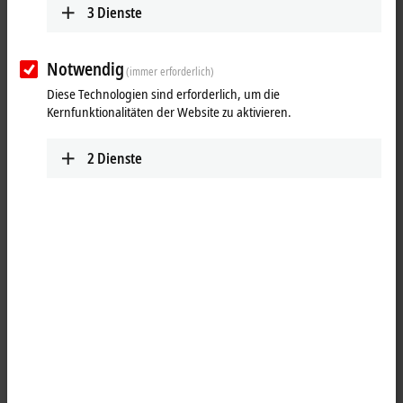
3
Dienste
Notwendig
(immer erforderlich)
Diese Technologien sind erforderlich, um die
Kernfunktionalitäten der Website zu aktivieren.
2
Dienste
2
2
Das
EtherCAT
-Steckmodul EJ2809 schaltet binäre Steuersignale des
Automatisierungsgerätes galvanisch getrennt zur Prozessebene an
die Aktoren weiter. Das EJ2809 ist verpolungssicher und verarbeitet
Lastströme mit überlast- und kurzschlusssicheren Ausgängen. Das
Modul enthält 16 Kanäle, deren Signalzustand durch Leuchtdioden
angezeigt wird.