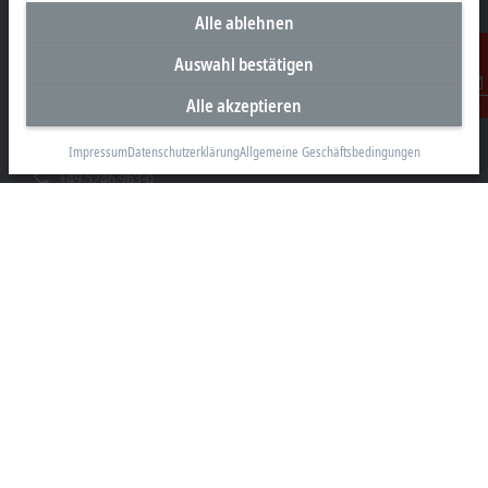
Alle ablehnen
Unternehmenszentrale Deutschland
Auswahl bestätigen
Beckhoff Automation GmbH & Co. KG
Alle akzeptieren
Kontakt
Hülshorstweg 20
33415 Verl
Impressum
Datenschutzerklärung
Allgemeine Geschäftsbedingungen
+49 5246 963-0
info@beckhoff.com
Kontaktinformationen
www.beckhoff.com/de-de/
Newsletter
Seite drucken
Unternehmen
Produkte und Branchen
Support