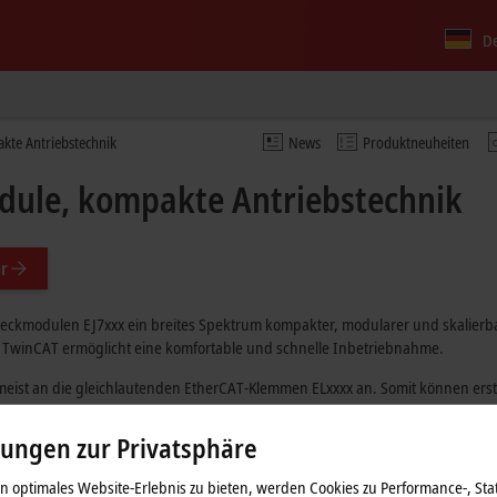
D
kte Antriebstechnik
News
Produktneuheiten
dule, kompakte Antriebstechnik
r
Steckmodulen EJ7xxx ein breites Spektrum kompakter, modularer und skalierb
re TwinCAT ermöglicht eine komfortable und schnelle Inbetriebnahme.
 meist an die gleichlautenden EtherCAT-Klemmen ELxxxx an. Somit können er
Signal Distribution Board zum Einsatz kommt.
lungen zur Privatsphäre
 optimales Website-Erlebnis zu bieten, werden Cookies zu Performance-, Stat