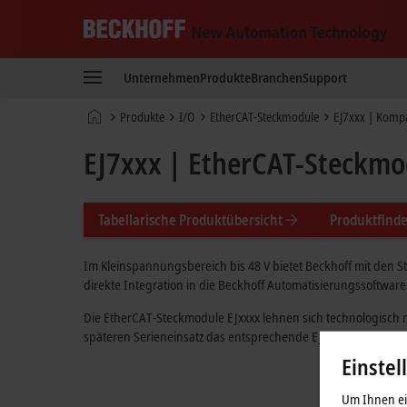
Beckhoff
-
Unternehmen
Produkte
Branchen
Support
New
Automation
Startseite
Produkte
I/O
EtherCAT-Steckmodule
EJ7xxx | Kompa
Technology
EJ7xxx | EtherCAT-Steckmo
Tabellarische Produktübersicht
Produktfinde
Im Kleinspannungsbereich bis
48 V
bietet Beckhoff mit den 
direkte Integration in die Beckhoff Automatisierungssoftwa
Die EtherCAT-Steckmodule EJxxxx lehnen sich technologisch
späteren Serieneinsatz das entsprechende EJ-Modul auf dem 
Einstel
Um Ihnen ein