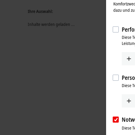
Komfortzwec
dazu und zu 
Ihre Auswahl:
Inhalte werden geladen ...
Perfo
Diese T
Leistun
Perso
Diese T
Notw
Diese T