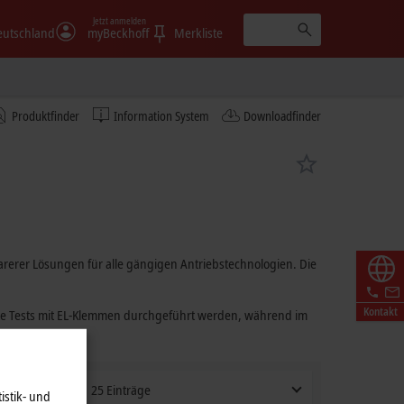
Jetzt anmelden
eutschland
myBeckhoff
Merkliste
Produktfinder
Information System
Downloadfinder
arerer Lösungen für alle gängigen Antriebstechnologien. Die
Kontakt
ste Tests mit EL-Klemmen durchgeführt werden, während im
25 Einträge
istik- und