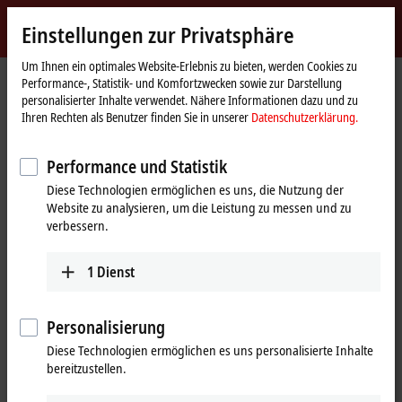
Jetzt anmelden
Einstellungen zur Privatsphäre
myBeckhoff
Beckhoff
-
Um Ihnen ein optimales Website-Erlebnis zu bieten, werden Cookies zu
Performance-, Statistik- und Komfortzwecken sowie zur Darstellung
New
personalisierter Inhalte verwendet. Nähere Informationen dazu und zu
Automation
Startseite
Produkte
I/O
Feldbus Box und IO-Link-Box
Ihren Rechten als Benutzer finden Sie in unserer
Datenschutzerklärung.
Technology
Erweiterungs-Box
IE1xxx | Digital-Eingang
Performance und Statistik
IE1xxx | Erweiterungs-Box, Digital-
Diese Technologien ermöglichen es uns, die Nutzung der
Eingang
Website zu analysieren, um die Leistung zu messen und zu
verbessern.
Tabellarische Produktübersicht
Produktfinder
1
Dienst
Die digitalen Eingänge IE10xx erfassen die binären Steuersignale aus
der Prozessebene und transportieren sie zum übergeordneten
Personalisierung
Automatisierungsgerät. Die Varianten unterscheiden sich durch
Diese Technologien ermöglichen es uns personalisierte Inhalte
unterschiedlich schnelle Eingangsfilter.
bereitzustellen.
Das Zählermodul IE1502 verfügt über zwei schnelle Zähler bis
100 kHz
.