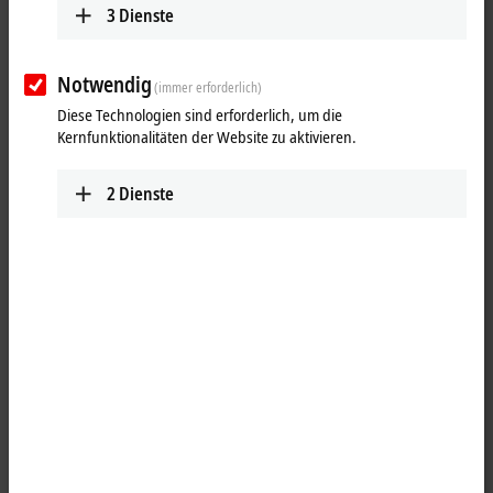
3
Dienste
25 Einträge
Notwendig
(immer erforderlich)
Alle Filter zurücksetzen
Diese Technologien sind erforderlich, um die
Kernfunktionalitäten der Website zu aktivieren.
Ergebnisse:
Ihre Auswahl:
2
Dienste
Inhalte werden geladen ...