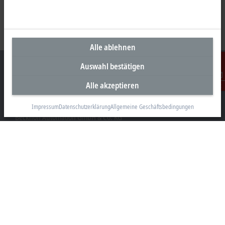
Alle ablehnen
Auswahl bestätigen
Alle akzeptieren
Kontakt
Unternehmenszentrale Deutschland
Impressum
Datenschutzerklärung
Allgemeine Geschäftsbedingungen
Beckhoff Automation GmbH & Co. KG
Hülshorstweg 20
33415 Verl
+49 5246 963-0
info@beckhoff.com
Kontaktinformationen
www.beckhoff.com/de-de/
Newsletter
Seite drucken