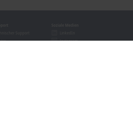
pport
Soziale Medien
hnischer Support
LinkedIn
vice
Instagram
ining
Facebook
binare
YouTube
khoff Information System
nloadfinder