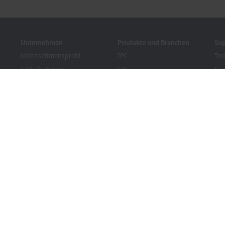
Unternehmen
Produkte und Branchen
Su
Unternehmensprofil
IPC
Tec
Globale Präsenz
I/O
Ser
Stellenangebote
Motion
Tra
News
Automation
We
Kundenmagazin PC Control
MX-System
Bec
Veranstaltungen und
Vision
Dow
Termine
Branchen
Hinweisgebersystem
Packaging Compliance