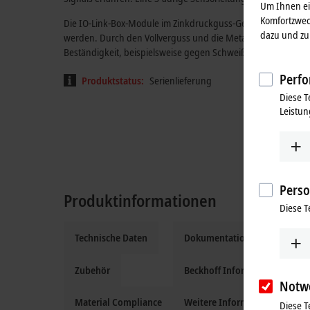
Um Ihnen ein
Komfortzwec
Die IO-Link-Box-Module im Zinkdruckguss-Gehäuse können i
dazu und zu 
werden. Durch den Vollverguss und die Metalloberfläche ist d
Beständigkeit, beispielsweise gegen Schweißspritzer.
Perfo
Produktstatus:
Serienlieferung
Diese T
Leistun
Perso
Produktinformationen
Diese T
Technische Daten
Dokumentation und Downloa
Zubehör
Beckhoff Information System
Notw
Material Compliance
Weitere Informationen
Diese T