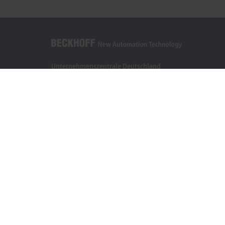
Unternehmenszentrale Deutschland
Beckhoff Automation GmbH & Co. KG
Hülshorstweg 20
33415 Verl
+49 5246 963-0
info@beckhoff.com
Kontaktinformationen
www.beckhoff.com/de-de/
Newsletter
Seite drucken