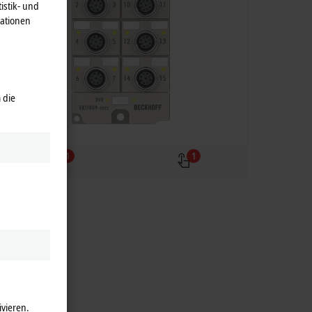
istik- und
mationen
 die
1
1
ivieren.