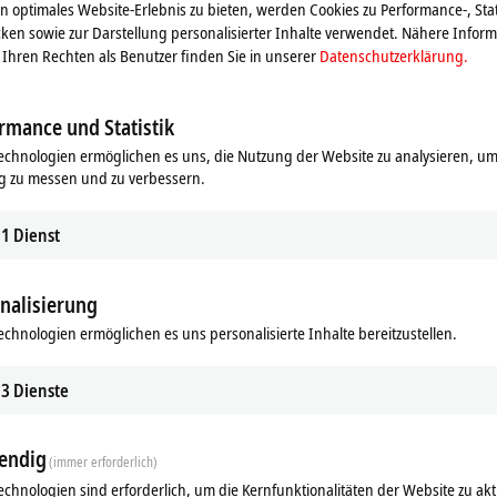
 optimales Website-Erlebnis zu bieten, werden Cookies zu Performance-, Stat
ken sowie zur Darstellung personalisierter Inhalte verwendet. Nähere Infor
n extrem schwieriger Industrie- und Prozessumgebung eingesetzt
Ihren Rechten als Benutzer finden Sie in unserer
Datenschutzerklärung.
ie ERI-Serie ideal bei erhöhten Erfordernissen an Belastbarkeit und
rmance und Statistik
echnologien ermöglichen es uns, die Nutzung der Website zu analysieren, um
g zu messen und zu verbessern.
1
Dienst
nalisierung
echnologien ermöglichen es uns personalisierte Inhalte bereitzustellen.
ds
Ergänzende Produkte
3
Dienste
Ähnliche Produkte
endig
(immer erforderlich)
echnologien sind erforderlich, um die Kernfunktionalitäten der Website zu akt