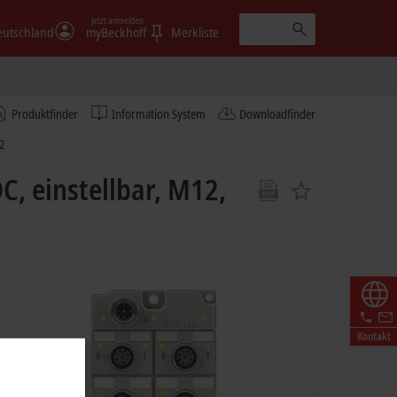
Jetzt anmelden
eutschland
myBeckhoff
Merkliste
Produktfinder
Information System
Downloadfinder
2
C, einstellbar, M12,
Kontakt