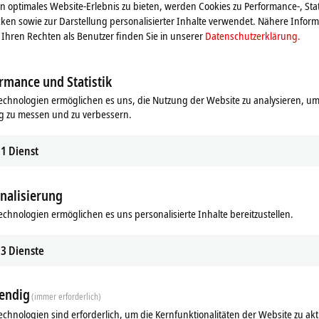
 optimales Website-Erlebnis zu bieten, werden Cookies zu Performance-, Stat
ken sowie zur Darstellung personalisierter Inhalte verwendet. Nähere Infor
n extrem schwieriger Industrie- und Prozessumgebung eingesetzt
Ihren Rechten als Benutzer finden Sie in unserer
Datenschutzerklärung.
ie ERI-Serie ideal bei erhöhten Erfordernissen an Belastbarkeit und
rmance und Statistik
echnologien ermöglichen es uns, die Nutzung der Website zu analysieren, um
g zu messen und zu verbessern.
1
Dienst
nalisierung
echnologien ermöglichen es uns personalisierte Inhalte bereitzustellen.
ds
Ergänzende Produkte
3
Dienste
Ähnliche Produkte
endig
(immer erforderlich)
echnologien sind erforderlich, um die Kernfunktionalitäten der Website zu akt