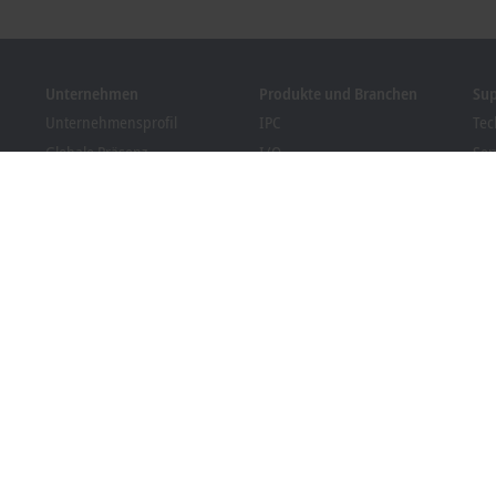
Unternehmen
Produkte und Branchen
Su
Unternehmensprofil
IPC
Tec
Globale Präsenz
I/O
Ser
Stellenangebote
Motion
Tra
News
Automation
We
Kundenmagazin PC Control
MX-System
Bec
Veranstaltungen und
Vision
Dow
Termine
Branchen
Hinweisgebersystem
Packaging Compliance