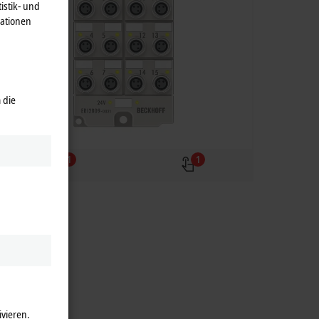
istik- und
mationen
 die
1
1
ivieren.