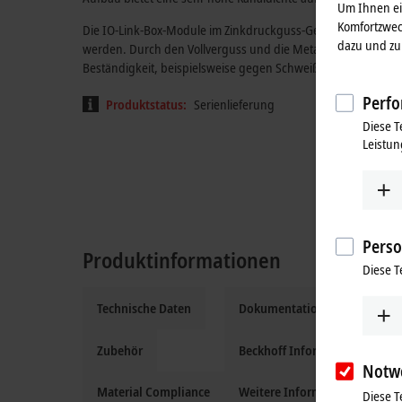
Um Ihnen ein
Komfortzwec
Die IO-Link-Box-Module im Zinkdruckguss-Gehäuse können i
dazu und zu 
werden. Durch den Vollverguss und die Metalloberfläche ist d
Beständigkeit, beispielsweise gegen Schweißspritzer.
Perfo
Produktstatus:
Serienlieferung
Diese T
Leistun
Perso
Produktinformationen
Diese T
Technische Daten
Dokumentation und Downloa
Zubehör
Beckhoff Information System
Notw
Material Compliance
Weitere Informationen
Diese T