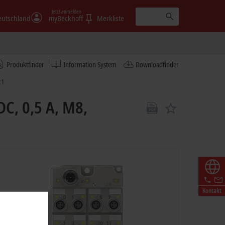
Jetzt anmelden
eutschland
myBeckhoff
Merkliste
Produktfinder
Information System
Downloadfinder
21
C, 0,5 A, M8,
Kontakt