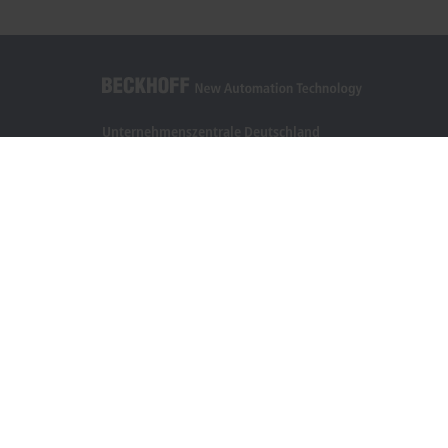
Unternehmenszentrale Deutschland
Beckhoff Automation GmbH & Co. KG
Hülshorstweg 20
33415 Verl
+49 5246 963-0
info@beckhoff.com
Kontaktinformationen
www.beckhoff.com/de-de/
Newsletter
Seite drucken