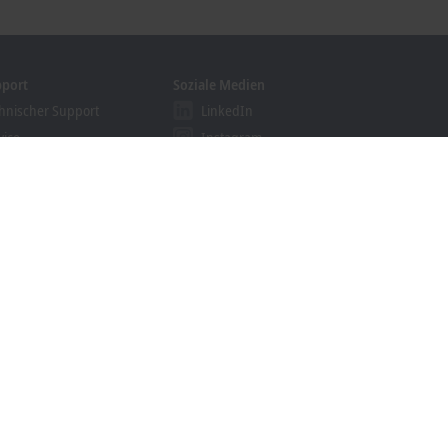
pport
Soziale Medien
hnischer Support
LinkedIn
vice
Instagram
ining
Facebook
binare
YouTube
khoff Information System
nloadfinder