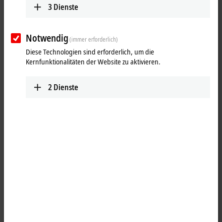
3
Dienste
Notwendig
(immer erforderlich)
Diese Technologien sind erforderlich, um die
Kernfunktionalitäten der Website zu aktivieren.
2
Dienste
1
Das Koppler-Box-Modul IL2301-Bxxx kombiniert vier digitale Eingänge
und vier digitale Ausgänge auf einem Gerät. Die Ausgänge
verarbeiten Lastströme bis 0,5 A, sind kurzschlussfest und
verpolungsgeschützt. Der Signalzustand wird jeweils über
Leuchtdioden angezeigt. Der Signalanschluss erfolgt über