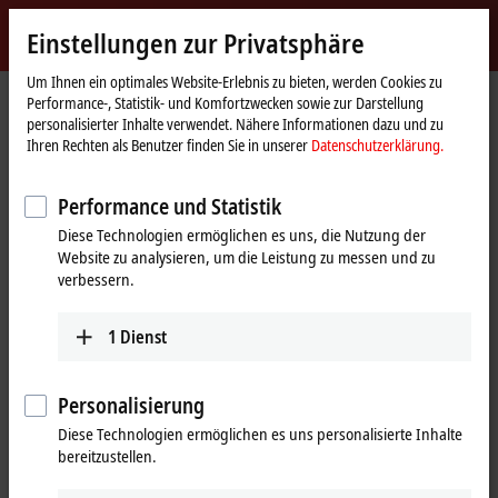
Jetzt anmelden
Einstellungen zur Privatsphäre
myBeckhoff
Beckhoff
-
Um Ihnen ein optimales Website-Erlebnis zu bieten, werden Cookies zu
Performance-, Statistik- und Komfortzwecken sowie zur Darstellung
New
personalisierter Inhalte verwendet. Nähere Informationen dazu und zu
Automation
Startseite
Produkte
I/O
Feldbus Box und IO-Link-Box
Koppler Box
Ihren Rechten als Benutzer finden Sie in unserer
Datenschutzerklärung.
Technology
IL23xx-Bxxx | Digital-Kombi
IL2301-Bxxx
IL2301-B905
Performance und Statistik
IL2301-B905 | Koppler Box, 4-
Diese Technologien ermöglichen es uns, die Nutzung der
Kanal-Digital-Eingang + 4-Kanal-
Website zu analysieren, um die Leistung zu messen und zu
Digital-Ausgang, EtherNet/IP™,
verbessern.
24 V DC, 3 ms, 0,5 A, M8
1
Dienst
Personalisierung
Diese Technologien ermöglichen es uns personalisierte Inhalte
bereitzustellen.