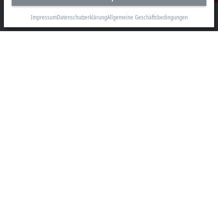
Beckhoff Automation GmbH & Co. KG
Hülshorstweg 20
Impressum
Datenschutzerklärung
Allgemeine Geschäftsbedingungen
33415 Verl
+49 5246 963-0
info@beckhoff.com
Kontaktinformationen
www.beckhoff.com/de-de/
Newsletter
Seite drucken
Unternehmen
Produkte und Branchen
Support
Soziale Medien
Impressum
Nutzungsbedingungen
Datenschutzerklärung