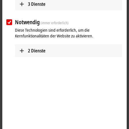
3
Dienste
Notwendig
(immer erforderlich)
Diese Technologien sind erforderlich, um die
Kernfunktionalitäten der Website zu aktivieren.
2
Dienste
1
Das Koppler-Box-Modul IL2302-Bxxx kombiniert vier digitale Eingänge
und vier digitale Ausgänge auf einem Gerät. Die Ausgänge
verarbeiten Lastströme bis 0,5 A, sind kurzschlussfest und
verpolungsgeschützt. Der Signalzustand wird jeweils über
Leuchtdioden angezeigt. Der Signalanschluss erfolgt über