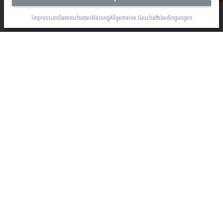
Beckhoff Automation GmbH & Co. KG
Hülshorstweg 20
Impressum
Datenschutzerklärung
Allgemeine Geschäftsbedingungen
33415 Verl
+49 5246 963-0
info@beckhoff.com
Kontaktinformationen
www.beckhoff.com/de-de/
Newsletter
Seite drucken
Unternehmen
Produkte und Branchen
Support
Soziale Medien
Impressum
Nutzungsbedingungen
Datenschutzerklärung