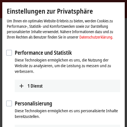
Jetzt anmelden
Einstellungen zur Privatsphäre
myBeckhoff
Beckhoff
-
Um Ihnen ein optimales Website-Erlebnis zu bieten, werden Cookies zu
Performance-, Statistik- und Komfortzwecken sowie zur Darstellung
New
personalisierter Inhalte verwendet. Nähere Informationen dazu und zu
Automation
Startseite
Produkte
I/O
Feldbus Box und IO-Link-Box
Koppler Box
Ihren Rechten als Benutzer finden Sie in unserer
Datenschutzerklärung.
Technology
IL23xx-Bxxx | Digital-Kombi
IL2302-Bxxx
IL2302-B510
Performance und Statistik
IL2302-B510 | Koppler Box, 4-
Diese Technologien ermöglichen es uns, die Nutzung der
Kanal-Digital-Eingang + 4-Kanal-
Website zu analysieren, um die Leistung zu messen und zu
Digital-Ausgang, CANopen,
verbessern.
24 V DC, 3 ms, 0,5 A, M12
1
Dienst
Personalisierung
Diese Technologien ermöglichen es uns personalisierte Inhalte
bereitzustellen.