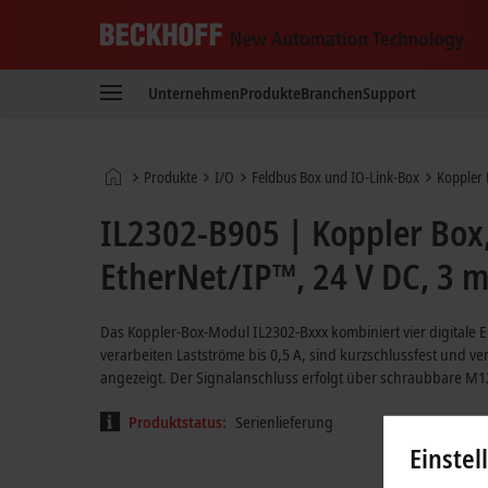
Beckhoff
-
Unternehmen
Produkte
Branchen
Support
New
Automation
Technology
Startseite
Produkte
I/O
Feldbus Box und IO-Link-Box
Koppler
IL2302-B905 | Koppler Box,
EtherNet/IP™, 24 V DC, 3 m
Das Koppler-Box-Modul IL2302-Bxxx kombiniert vier digitale
verarbeiten Lastströme bis 0,5 A, sind kurzschlussfest und v
angezeigt. Der Signalanschluss erfolgt über schraubbare M1
Produktstatus:
Serienlieferung
Einstel