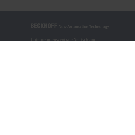
Unternehmenszentrale Deutschland
Beckhoff Automation GmbH & Co. KG
Hülshorstweg 20
33415 Verl
+49 5246 963-0
info@beckhoff.com
Kontaktinformationen
www.beckhoff.com/de-de/
Newsletter
Seite drucken