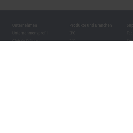
Unternehmen
Produkte und Branchen
Su
Unternehmensprofil
IPC
Tec
Globale Präsenz
I/O
Ser
Stellenangebote
Motion
Tra
News
Automation
We
Kundenmagazin PC Control
MX-System
Bec
Veranstaltungen und
Vision
Dow
Termine
Branchen
Hinweisgebersystem
Packaging Compliance