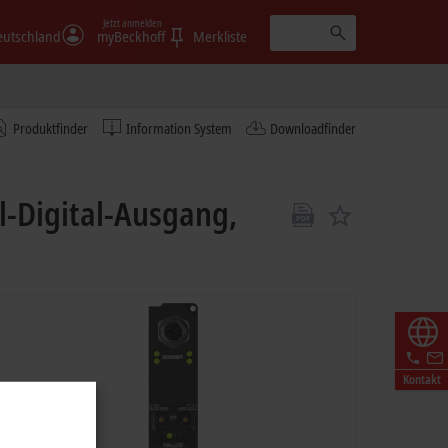
Jetzt anmelden
eutschland
myBeckhoff
Merkliste
Produktfinder
Information System
Downloadfinder
l-Digital-Ausgang,
Kontakt