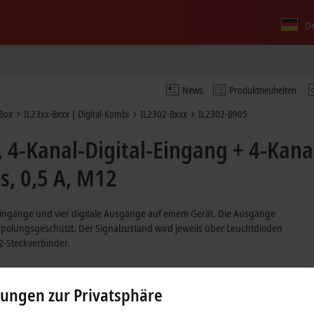
D
News
Produktneuheiten
 Box
IL23xx-Bxxx | Digital-Kombi
IL2302-Bxxx
IL2302-B905
 4-Kanal-Digital-Eingang + 4-Kana
s, 0,5 A, M12
 Eingänge und vier digitale Ausgänge auf einem Gerät. Die Ausgänge
erpolungsgeschützt. Der Signalzustand wird jeweils über Leuchtdioden
2-Steckverbinder.
lungen zur Privatsphäre