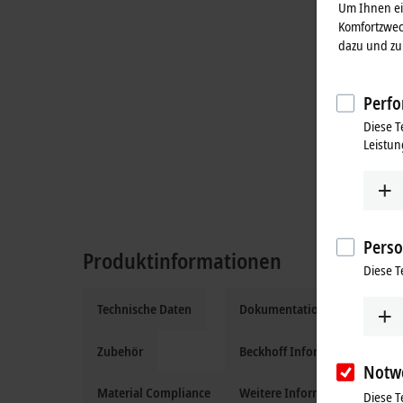
Um Ihnen ein
Komfortzwec
dazu und zu 
Perfo
Diese T
Leistun
Perso
Produktinformationen
Diese T
Technische Daten
Dokumentation und Downloa
Zubehör
Beckhoff Information System
Notw
Material Compliance
Weitere Informationen
Diese T