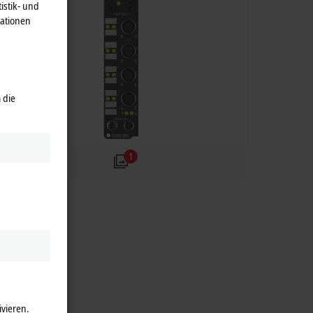
istik- und
mationen
 die
1
ivieren.