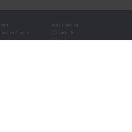
pport
Soziale Medien
hnischer Support
LinkedIn
vice
Instagram
ining
Facebook
binare
YouTube
khoff Information System
nloadfinder