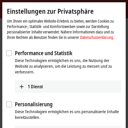
Jetzt anmelden
Einstellungen zur Privatsphäre
myBeckhoff
Beckhoff
-
Um Ihnen ein optimales Website-Erlebnis zu bieten, werden Cookies zu
Performance-, Statistik- und Komfortzwecken sowie zur Darstellung
New
personalisierter Inhalte verwendet. Nähere Informationen dazu und zu
Automation
Startseite
Produkte
I/O
I/O-spezifisches Zubehör
Weiteres Zubehör
Ihren Rechten als Benutzer finden Sie in unserer
Datenschutzerklärung.
Technology
ZB8801-0001
Performance und Statistik
ZB8801-0001 | Wechselklinge für
Diese Technologien ermöglichen es uns, die Nutzung der
M8/SW9 für Drehmoment-
Website zu analysieren, um die Leistung zu messen und zu
Schraubwerkzeug ZB8801-0000
verbessern.
1
Dienst
Personalisierung
Diese Technologien ermöglichen es uns personalisierte Inhalte
bereitzustellen.