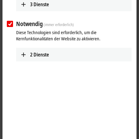
3
Dienste
Notwendig
(immer erforderlich)
Diese Technologien sind erforderlich, um die
Kernfunktionalitäten der Website zu aktivieren.
2
Dienste
1
Wechselklinge für M8/SW9 für ZB8801-0000
Produktstatus:
Serienlieferung
Produktinformationen