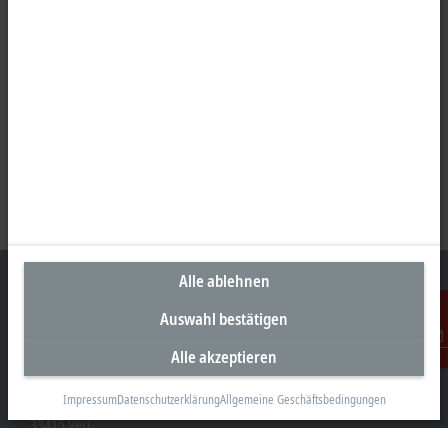
Alle ablehnen
Auswahl bestätigen
Unternehmenszentrale Deutschland
Alle akzeptieren
Kontakt
Beckhoff Automation GmbH & Co. KG
Impressum
Datenschutzerklärung
Allgemeine Geschäftsbedingungen
Hülshorstweg 20
33415 Verl