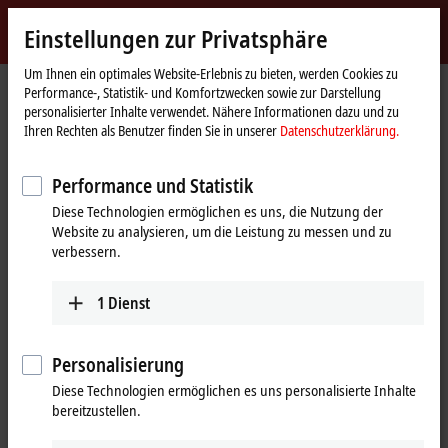
Jetzt anmelden
Einstellungen zur Privatsphäre
myBeckhoff
Beckhoff
-
Um Ihnen ein optimales Website-Erlebnis zu bieten, werden Cookies zu
Performance-, Statistik- und Komfortzwecken sowie zur Darstellung
New
personalisierter Inhalte verwendet. Nähere Informationen dazu und zu
Automation
Startseite
Produkte
I/O
I/O-spezifisches Zubehör
Weiteres Zubehör
Ihren Rechten als Benutzer finden Sie in unserer
Datenschutzerklärung.
Technology
ZS5300-0011
Performance und Statistik
ZS5300-0011 | Montageschiene
Diese Technologien ermöglichen es uns, die Nutzung der
für schmale oder breite
Website zu analysieren, um die Leistung zu messen und zu
EtherCAT-/EtherCAT P-Box-
verbessern.
Module, Edelstahl
1
Dienst
Personalisierung
Diese Technologien ermöglichen es uns personalisierte Inhalte
bereitzustellen.