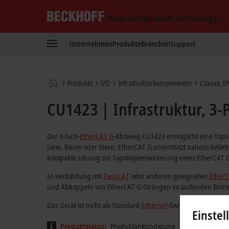
Beckhoff
-
Unternehmen
Produkte
Branchen
Support
New
Automation
Technology
Startseite
Produkte
I/O
Infrastruktur­komponenten
CUxxxx, E
CU1423 | Infrastruktur, 3-P
Der 3-fach-
EtherCAT G
-Abzweig CU1423 ermöglicht eine Top
Linie, Baum oder Stern: EtherCAT G unterstützt nahezu belie
kompakte Lösung zur Topologieerweiterung eines EtherCAT 
In Verbindung mit
TwinCAT
oder anderen geeigneten
Ether
und Abkoppeln von EtherCAT G-Strängen im laufenden Betrie
Das Gerät ist nicht als Standard-
Ethernet
-Switch verwendbar.
Einstel
Produktstatus:
Produktankündigung