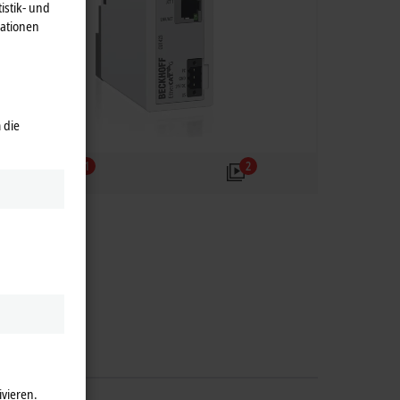
istik- und
mationen
 die
1
2
ivieren.