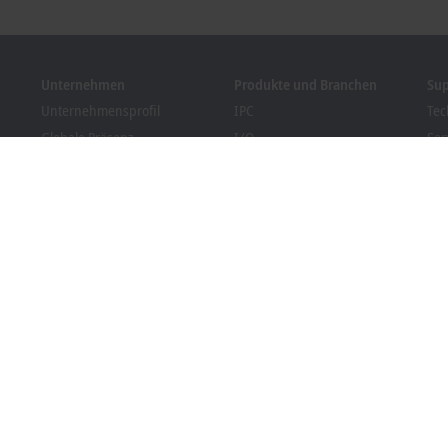
Unternehmen
Produkte und Branchen
Su
Unternehmensprofil
IPC
Tec
Globale Präsenz
I/O
Ser
Stellenangebote
Motion
Tra
News
Automation
We
Kundenmagazin PC Control
MX-System
Bec
Veranstaltungen und
Vision
Dow
Termine
Branchen
Hinweisgebersystem
Packaging Compliance