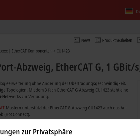
D
News
Produktneuheiten
Pxxxx | EtherCAT-Komponenten
CU1423
ort-Abzweig, EtherCAT G, 1 GBit/s,
ologieerweiterung ohne Änderung der Übertragungsgeschwindigkeit.
bige Topologien. Mit dem 3-fach-EtherCAT G-Abzweig CU1423 steht eine
G-Netzwerks zur Verfügung.
CAT
-Mastern unterstützt der EtherCAT G-Abzweig CU1423 auch das An-
b (Hot Connect).
lungen zur Privatsphäre