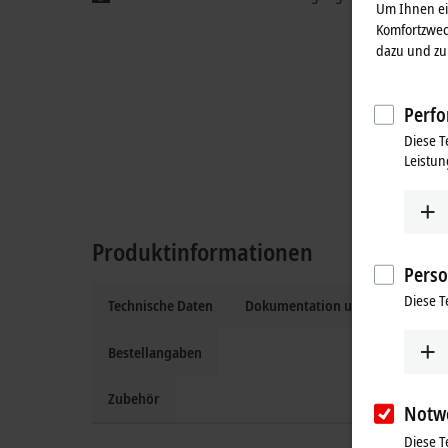
Um Ihnen ein
Komfortzwec
dazu und zu 
Perfo
Diese T
Leistun
Produktinformationen
Perso
Diese T
Technische Daten
Dokumentation und Downloads
Bestellangaben
Zubehör
Notw
Diese T