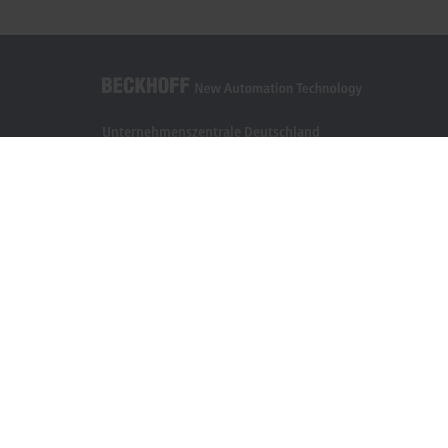
Unternehmenszentrale Deutschland
Beckhoff Automation GmbH & Co. KG
Hülshorstweg 20
33415 Verl
+49 5246 963-0
info@beckhoff.com
Kontaktinformationen
www.beckhoff.com/de-de/
Newsletter
Seite drucken