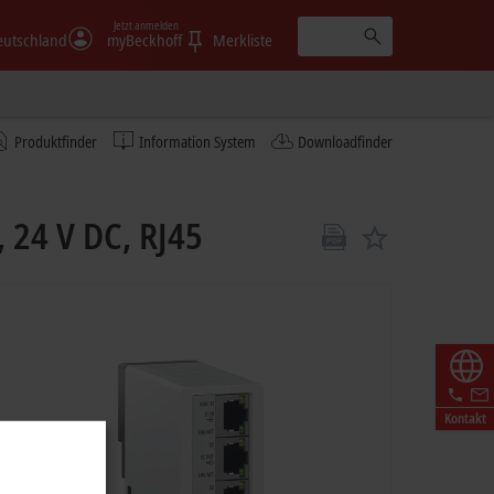
Jetzt anmelden
eutschland
myBeckhoff
Merkliste
Produktfinder
Information System
Downloadfinder
 24 V DC, RJ45
Kontakt