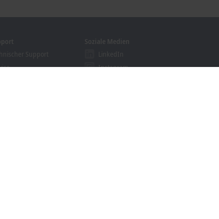
pport
Soziale Medien
hnischer Support
LinkedIn
vice
Instagram
ining
Facebook
binare
YouTube
khoff Information System
nloadfinder