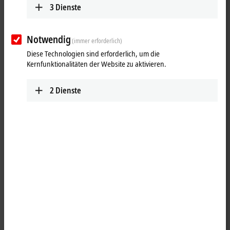
3
Dienste
Notwendig
(immer erforderlich)
Diese Technologien sind erforderlich, um die
Kernfunktionalitäten der Website zu aktivieren.
2
Dienste
1
2
Die Durchsteck-Stromwandler SCT2xxx eignen sich für die
kosteneffiziente und messgenaue Datenerfassung – insbesondere in
Neuanlagen. Die innovative, schraublose Anschlusstechnik für
massive und flexible Leiter ist zeitsparend – Aderendhülsen können
hierbei entfallen.