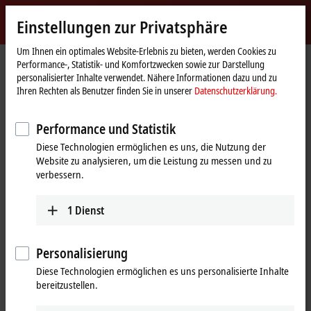
Jetzt anmelden
Einstellungen zur Privatsphäre
myBeckhoff
Beckhoff
-
Um Ihnen ein optimales Website-Erlebnis zu bieten, werden Cookies zu
Performance-, Statistik- und Komfortzwecken sowie zur Darstellung
New
personalisierter Inhalte verwendet. Nähere Informationen dazu und zu
Automation
Startseite
Produkte
I/O
Messwandler
Ihren Rechten als Benutzer finden Sie in unserer
Datenschutzerklärung.
Technology
SCT2xxx | Durchsteck-Stromwandler
SCT2121-0500
Performance und Statistik
SCT2121-0500 | Durchsteck-
Diese Technologien ermöglichen es uns, die Nutzung der
Stromwandler, 500 A AC,
Website zu analysieren, um die Leistung zu messen und zu
Genauigkeitsklasse 0,5,
verbessern.
Baugröße 1
1
Dienst
Personalisierung
Diese Technologien ermöglichen es uns personalisierte Inhalte
bereitzustellen.