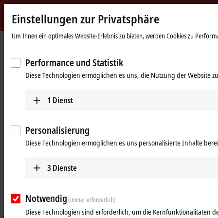
Einstellungen zur Privatsphäre
Beckhoff
-
Um Ihnen ein optimales Website-Erlebnis zu bieten, werden Cookies zu Performan
New
Automation
Startseite
Produkte
I/O
I/O-spezifisches Zubehör
Performance und Statistik
Technology
Meterware, Adapter, Leiterplatten- und feldkonfektionierbare
Diese Technologien ermöglichen es uns, die Nutzung der Website zu
Steckverbinder
Meterware, Adapter, Leiterplatten-
1
Dienst
und feldkonfektionierbare
Steckverbinder
Personalisierung
Diese Technologien ermöglichen es uns personalisierte Inhalte berei
Volle Flexibilität bei der Feldmontage
3
Dienste
Feldkonfektionierbare Steckverbinder von Beckhoff sind für eine
schnelle, sichere und komfortable Installation an der Anlage
Notwendig
(immer erforderlich)
konzipiert. Eine gute Abstimmung zwischen Meterwaren und
Steckverbinder stellt eine optimale Verbindung sicher. Jeder
Diese Technologien sind erforderlich, um die Kernfunktionalitäten de