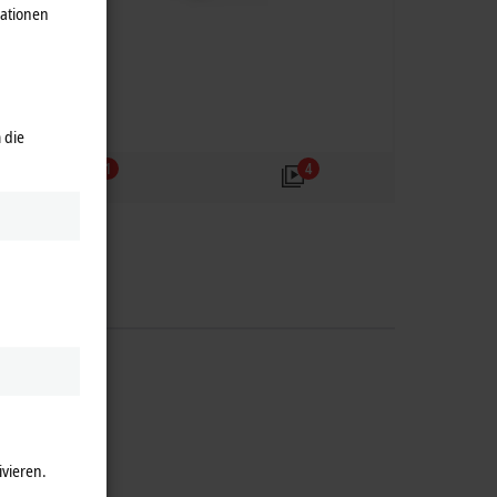
mationen
 die
1
4
ivieren.