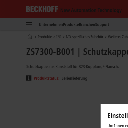
Beckhoff
-
Unternehmen
Produkte
Branchen
Support
New
Automation
Startseite
Produkte
I/O
I/O-spezifisches Zubehör
Weiteres Zu
Technology
ZS7300-B001 | Schutzkappe
Schutzkappe aus Kunststoff für B23-Kupplung/-Flansch.
Produktstatus:
Serienlieferung
Einstel
Um Ihnen ein