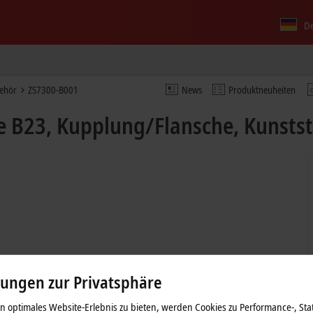
D
behör
ZS7300-B001
News
Produktneuheiten
 B23, Kupplung/Flansche, Kunstst
lungen zur Privatsphäre
 optimales Website-Erlebnis zu bieten, werden Cookies zu Performance-, Stat