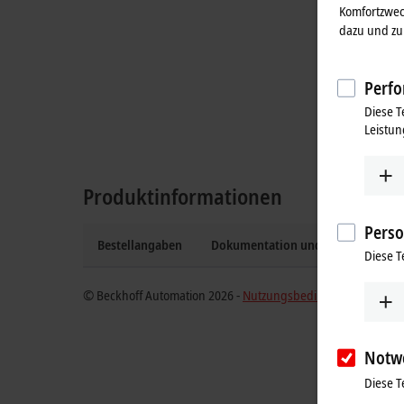
Komfortzwec
dazu und zu 
Perfo
Diese T
Leistun
Produktinformationen
Perso
Bestellangaben
Dokumentation und Downloads
Diese T
© Beckhoff Automation 2026 -
Nutzungsbedingungen
Notw
Diese T