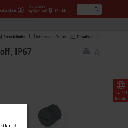
Jetzt anmelden
eutschland
myBeckhoff
Merkliste
Produktfinder
Information System
Downloadfinder
off, IP67
Kontakt
istik- und