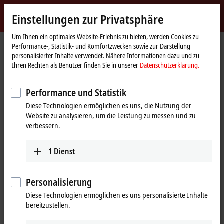
Jetzt anmelden
Einstellungen zur Privatsphäre
myBeckhoff
Beckhoff
-
Um Ihnen ein optimales Website-Erlebnis zu bieten, werden Cookies zu
Performance-, Statistik- und Komfortzwecken sowie zur Darstellung
New
personalisierter Inhalte verwendet. Nähere Informationen dazu und zu
Automation
Startseite
Produkte
I/O
I/O-spezifisches Zubehör
Ihren Rechten als Benutzer finden Sie in unserer
Datenschutzerklärung.
Technology
Vorkonfektionierte Leitungen
ZK7208-3048-Axxx
Performance und Statistik
ZK7208-3048-Axxx | B17, ENP-
Diese Technologien ermöglichen es uns, die Nutzung der
Leitung, PUR, 5 G 1,5 mm² + (1 x 4
Website zu analysieren, um die Leistung zu messen und zu
x AWG22),
verbessern.
schleppkettentauglich, Key 1
1
Dienst
(2 x 24 V DC + PE)
Personalisierung
Diese Technologien ermöglichen es uns personalisierte Inhalte
bereitzustellen.