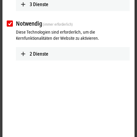
3
Dienste
Notwendig
(immer erforderlich)
Diese Technologien sind erforderlich, um die
Kernfunktionalitäten der Website zu aktivieren.
2
Dienste
1
4
B17, Stecker, gerade, Stift+Buchse, 4+PE+4 Pin,
EtherCAT
-kodiert –
B17, Kupplung, gerade, Buchse+Stift, 4+PE+4 Pin, EtherCAT-kodiert
Produktstatus: