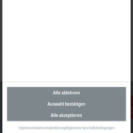
Alle ablehnen
Auswahl bestätigen
Unternehmenszentrale Deutschland
Alle akzeptieren
Kontakt
Beckhoff Automation GmbH & Co. KG
Hülshorstweg 20
Impressum
Datenschutzerklärung
Allgemeine Geschäftsbedingungen