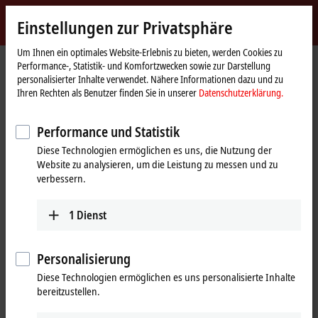
Jetzt anmelden
Einstellungen zur Privatsphäre
myBeckhoff
Beckhoff
-
Um Ihnen ein optimales Website-Erlebnis zu bieten, werden Cookies zu
Performance-, Statistik- und Komfortzwecken sowie zur Darstellung
New
personalisierter Inhalte verwendet. Nähere Informationen dazu und zu
Automation
Startseite
Produkte
I/O
I/O-spezifisches Zubehör
Ihren Rechten als Benutzer finden Sie in unserer
Datenschutzerklärung.
Technology
Vorkonfektionierte Leitungen
ZK7825-3100-Axxx
Performance und Statistik
ZK7825-3100-Axxx | B40, ENP-
Diese Technologien ermöglichen es uns, die Nutzung der
Leitung, PUR, 5 G 16,0 mm² + (1 x
Website zu analysieren, um die Leistung zu messen und zu
4 x AWG22),
verbessern.
schleppkettentauglich, Key 2
1
Dienst
(400 V AC)
Personalisierung
Diese Technologien ermöglichen es uns personalisierte Inhalte
bereitzustellen.