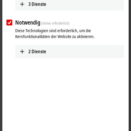
3
Dienste
Notwendig
(immer erforderlich)
Diese Technologien sind erforderlich, um die
Kernfunktionalitäten der Website zu aktivieren.
2
Dienste
1
4
B40, Stecker, gerade, Buchse+Stift, 4+PE+4 Pin,
EtherCAT
‑kodiert –
offenes Ende
Produktstatus: