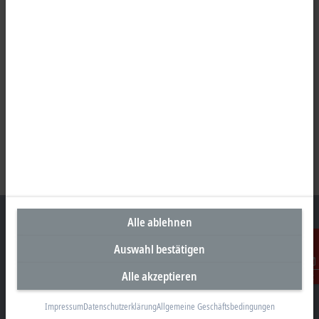
Alle ablehnen
Auswahl bestätigen
Unternehmenszentrale Deutschland
Alle akzeptieren
Kontakt
Beckhoff Automation GmbH & Co. KG
Hülshorstweg 20
Impressum
Datenschutzerklärung
Allgemeine Geschäftsbedingungen