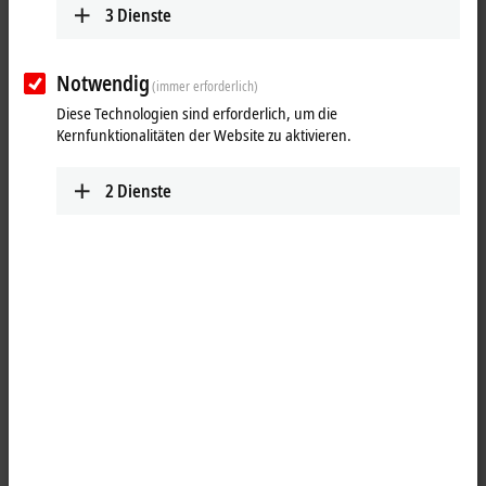
3
Dienste
Notwendig
(immer erforderlich)
Diese Technologien sind erforderlich, um die
Kernfunktionalitäten der Website zu aktivieren.
2
Dienste
1
Sternverteiler, für
XPlanar
, PVC, feste Verlegung, 3G1,5 + 2 x 0,75 mm²,
4 x M12, Kupplung, gewinkelt, Buchse, 5-pol, K-kodiert + 1 x offenes
Ende 5 m
Produktstatus: