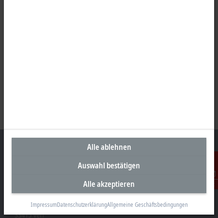
Alle ablehnen
Auswahl bestätigen
Unternehmenszentrale Deutschland
Alle akzeptieren
Kontakt
Beckhoff Automation GmbH & Co. KG
Hülshorstweg 20
Impressum
Datenschutzerklärung
Allgemeine Geschäftsbedingungen
33415 Verl