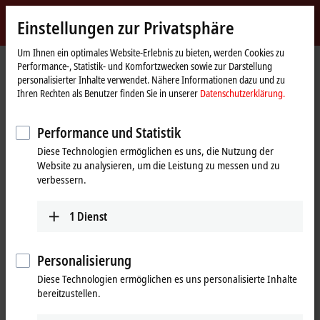
Jetzt anmelden
Einstellungen zur Privatsphäre
myBeckhoff
Beckhoff
-
Um Ihnen ein optimales Website-Erlebnis zu bieten, werden Cookies zu
Performance-, Statistik- und Komfortzwecken sowie zur Darstellung
New
personalisierter Inhalte verwendet. Nähere Informationen dazu und zu
Automation
Startseite
Produkte
I/O
I/O-spezifisches Zubehör
Ihren Rechten als Benutzer finden Sie in unserer
Datenschutzerklärung.
Technology
Vorkonfektionierte Leitungen
ZC2000-0000-0021
Performance und Statistik
ZC2000-0000-0021 |
Diese Technologien ermöglichen es uns, die Nutzung der
Sternverteiler, für XPlanar-
Website zu analysieren, um die Leistung zu messen und zu
Kachel APS4322-0000-0000, 2 x 2
verbessern.
Layout, PVC, feste Verlegung
1
Dienst
Personalisierung
Diese Technologien ermöglichen es uns personalisierte Inhalte
bereitzustellen.