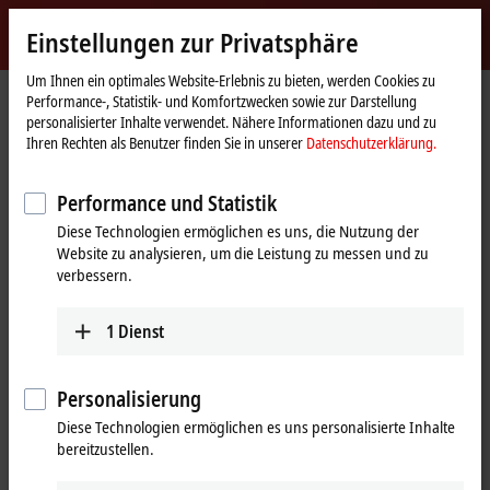
Jetzt anmelden
Einstellungen zur Privatsphäre
myBeckhoff
Beckhoff
-
Um Ihnen ein optimales Website-Erlebnis zu bieten, werden Cookies zu
Performance-, Statistik- und Komfortzwecken sowie zur Darstellung
New
personalisierter Inhalte verwendet. Nähere Informationen dazu und zu
Automation
Startseite
Produkte
IPC
Control Panels
Zubehör
Ihren Rechten als Benutzer finden Sie in unserer
Datenschutzerklärung.
Technology
C9900-K533,-K546...K548
Performance und Statistik
C9900-K533,-K546...K548 | USB-
Diese Technologien ermöglichen es uns, die Nutzung der
Leitung, geschirmt, PVC, 1 x 2 x
Website zu analysieren, um die Leistung zu messen und zu
AWG28 + 2C AWG20, feste
verbessern.
Verlegung, schwarz
1
Dienst
Personalisierung
Diese Technologien ermöglichen es uns personalisierte Inhalte
bereitzustellen.