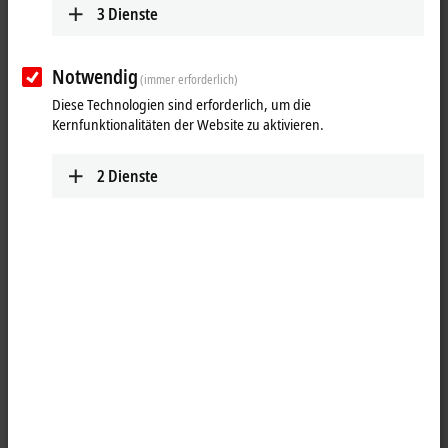
3
Dienste
Notwendig
(immer erforderlich)
Diese Technologien sind erforderlich, um die
Kernfunktionalitäten der Website zu aktivieren.
2
Dienste
1
USB A, Stecker, gerade, Stift, 4-polig – USB B, Stecker, gerade, Stift, 5-
polig
Produktstatus:
Serienlieferung