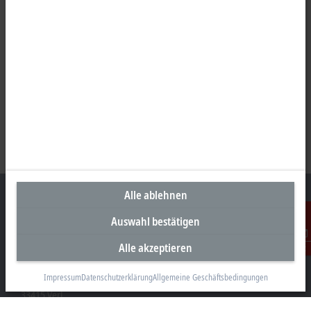
Alle ablehnen
Auswahl bestätigen
Unternehmenszentrale Deutschland
Alle akzeptieren
Kontakt
Beckhoff Automation GmbH & Co. KG
Impressum
Datenschutzerklärung
Allgemeine Geschäftsbedingungen
Hülshorstweg 20
33415 Verl