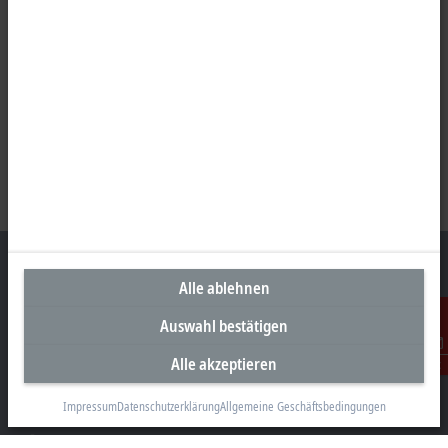
Alle ablehnen
Auswahl bestätigen
Unternehmenszentrale Deutschland
Alle akzeptieren
Beckhoff Automation GmbH & Co. KG
Kontakt
Hülshorstweg 20
33415 Verl
Impressum
Datenschutzerklärung
Allgemeine Geschäftsbedingungen
+49 5246 963-0