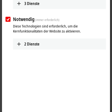
3
Dienste
Notwendig
(immer erforderlich)
Diese Technologien sind erforderlich, um die
Kernfunktionalitäten der Website zu aktivieren.
2
Dienste
1
M12, X-kodiert, Kupplung, gerade, Buchse, IP65/67, 8-polig – M12, X-
kodiert, Kupplung, gerade, Buchse, IP65/67, 8-polig
Produktstatus:
Serienlieferung