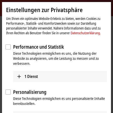
Jetzt anmelden
Einstellungen zur Privatsphäre
myBeckhoff
Beckhoff
-
Um Ihnen ein optimales Website-Erlebnis zu bieten, werden Cookies zu
Performance-, Statistik- und Komfortzwecken sowie zur Darstellung
New
personalisierter Inhalte verwendet. Nähere Informationen dazu und zu
Automation
Startseite
Produkte
IPC
Control Panels
Zubehör
C9900-P942
Ihren Rechten als Benutzer finden Sie in unserer
Datenschutzerklärung.
Technology
C9900-P942 | Industrial
Performance und Statistik
Ethernet/EtherCAT G/G10-
Diese Technologien ermöglichen es uns, die Nutzung der
Adapter und CP-Link-4-
Website zu analysieren, um die Leistung zu messen und zu
verbessern.
Flanschdurchführung, geschirmt,
Metall
1
Dienst
Personalisierung
Diese Technologien ermöglichen es uns personalisierte Inhalte
bereitzustellen.