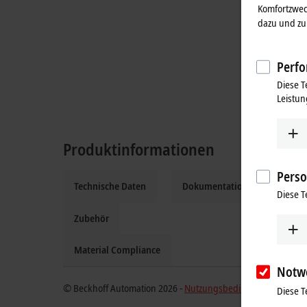
Komfortzwec
dazu und zu 
Perfo
Diese T
Leistun
Produktinformationen
Perso
Technische Daten
Dokumentation und Downloa
Diese T
Zubehör
Material Compliance
Notw
© Beckhoff Automation 2026 -
Nutzungsbedingungen
Diese T