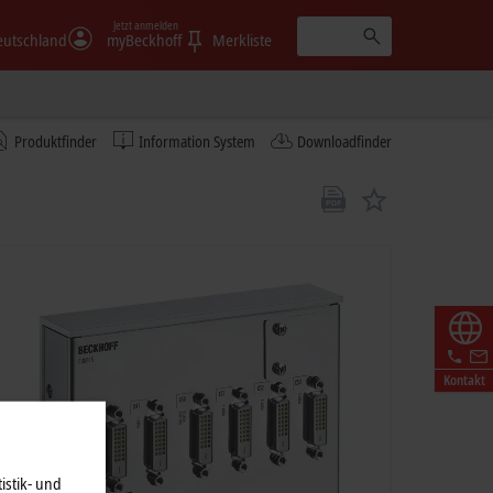
Jetzt anmelden
eutschland
myBeckhoff
Merkliste
Produktfinder
Information System
Downloadfinder
Kontakt
istik- und