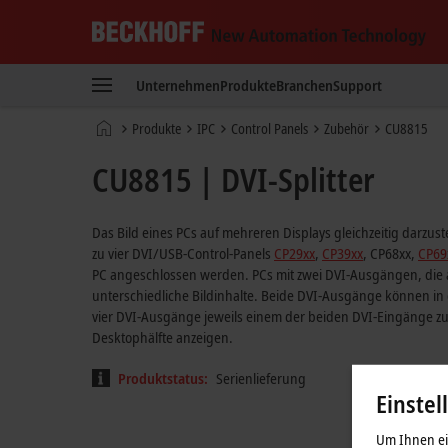
Beckhoff
-
Unternehmen
Produkte
Branchen
Support
New
Automation
Startseite
Produkte
IPC
Control Panels
Zubehör
CU8815
Technology
CU8815 | DVI-Splitter
Das Bild eines PCs auf mehreren Displays gleichzeitig darzu
zu vier DVI/USB-Control-Panels
CP29xx
,
CP39xx
, CP68xx,
CP69
PC angeschlossen werden. PCs mit zwei DVI-Ausgängen, die al
unterschiedliche Bildinhalte. Beide DVI-Ausgänge können in d
vier DVI-Ausgänge jeweils einem der beiden DVI-Eingänge zuo
Desktophälfte anzeigen.
Produktstatus:
Serienlieferung
Einstel
Um Ihnen ein