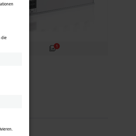
mationen
 die
1
ivieren.