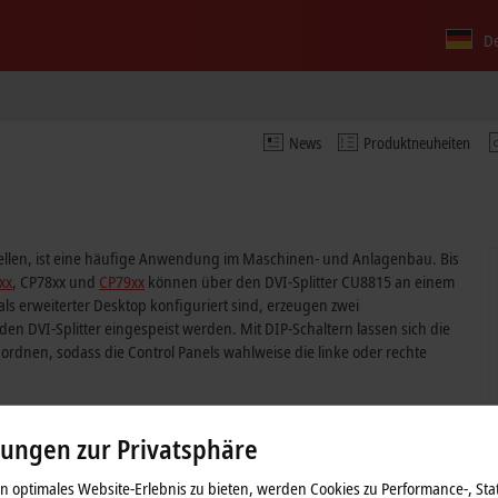
D
News
Produktneuheiten
stellen, ist eine häufige Anwendung im Maschinen- und Anlagenbau. Bis
xx
, CP78xx und
CP79xx
können über den DVI-Splitter CU8815 an einem
s erweiterter Desktop konfiguriert sind, erzeugen zwei
en DVI-Splitter eingespeist werden. Mit DIP-Schaltern lassen sich die
rdnen, sodass die Control Panels wahlweise die linke oder rechte
lungen zur Privatsphäre
 optimales Website-Erlebnis zu bieten, werden Cookies zu Performance-, Stat