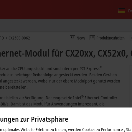
D
®
D
CX2500-0062
News
Produktneuheiten
hernet-Modul für CX20xx, CX52x0,
®
er an die CPU angesteckt und sind intern per PCI Express
dule in beliebiger Reihenfolge angesteckt werden. Bei den Geräten
ul angesteckt werden, wobei nur der obere Modulport genutzt werden
ne bereitstellen.
®
hnittstellen zur Verfügung. Der eingesetzte Intel
Ethernet-Controller
Bit/s. Damit ist das Modul für Anwendungen interessant, die
dern.
lungen zur Privatsphäre
 optimales Website-Erlebnis zu bieten, werden Cookies zu Performance-, Stat