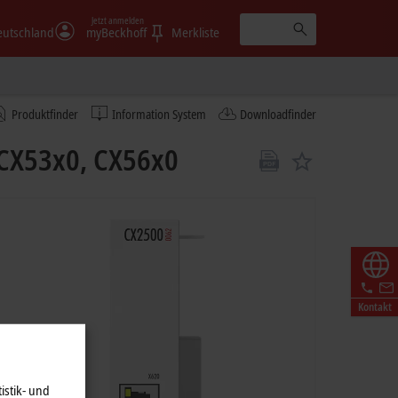
Jetzt anmelden
eutschland
myBeckhoff
Merkliste
Produktfinder
Information System
Downloadfinder
 CX53x0, CX56x0
Kontakt
istik- und