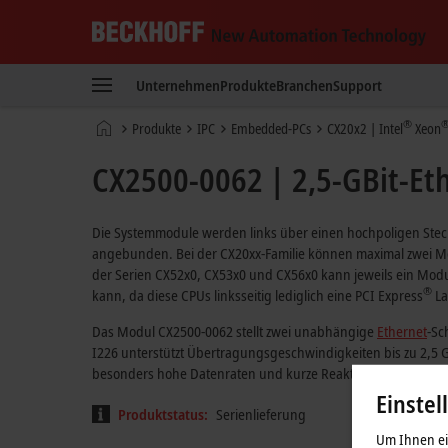
Beckhoff
-
Unternehmen
Produkte
Branchen
Support
New
Automation
Startseite
®
Produkte
IPC
Embedded-PCs
CX20x2 | Intel
Xeon
Technology
CX2500-0062 | 2,5-GBit-Et
Die Systemmodule werden links über einen hochpoligen Steck
angebunden. Bei der CX20xx-Familie können maximal zwei Mo
der Serien CX52x0, CX53x0 und CX56x0 kann jeweils ein Mod
®
kann, da diese CPUs linksseitig lediglich eine PCI Express
La
Das Modul CX2500-0062 stellt zwei unabhängige
Ethernet
-Sc
I226 unterstützt Übertragungsgeschwindigkeiten bis zu 2,5 G
besonders hohe Datenraten und kurze Reaktionszeiten erfor
Einstel
Produktstatus:
Serienlieferung
Um Ihnen ein