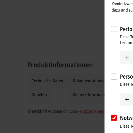
Komfortzwec
dazu und zu 
Perfo
Diese T
Leistun
Produktinformationen
Perso
Technische Daten
Dokumentation und Downloads
Diese T
Zubehör
Weitere Informationen
© Beckhoff Automation 2026 -
Nutzungsbedingungen
Notw
Diese T