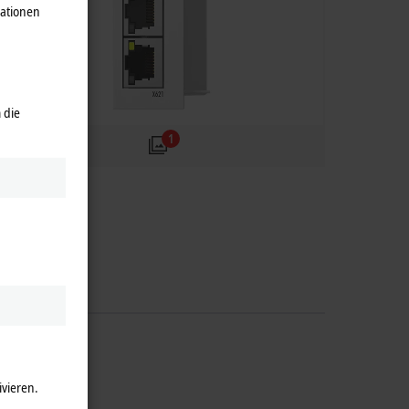
mationen
 die
1
ivieren.