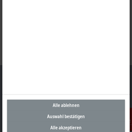
Unternehmenszentrale Deutschland
Beckhoff Automation GmbH & Co. KG
Alle ablehnen
Hülshorstweg 20
Auswahl bestätigen
33415 Verl
+49 5246 963-0
Alle akzeptieren
Kontakt