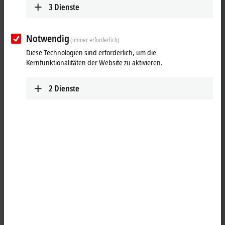
3
Dienste
Notwendig
(immer erforderlich)
Diese Technologien sind erforderlich, um die
Kernfunktionalitäten der Website zu aktivieren.
2
Dienste
1
Die Feldbusmastermodule CX2500-Mxxx sind linksseitige
Ansteckmodule für die Embedded-PC-Serien CX20xx, CX52x0, CX53x0
und CX56x0. Der Einsatz von Systemen mit Feldbusmastermodulen
ermöglicht den segmentartigen Aufbau von Steuerungsstrukturen in
weitläufigen Anlagen und Maschinen unter Nutzung weiterer
Feldbuskomponenten (Buskoppler, Busklemmen Controller,