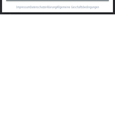
info@beckhoff.com
Impressum
Datenschutzerklärung
Allgemeine Geschäftsbedingungen
Kontaktinformationen
www.beckhoff.com/de-de/
Newsletter
Seite drucken
Unternehmen
Produkte und Branchen
Support
Soziale Medien
Impressum
Nutzungsbedingungen
Datenschutzerklärung
Allgemeine Geschäftsbedingungen
Einstellungen zur Privatsphäre
Marken
© Beckhoff Automation 2026