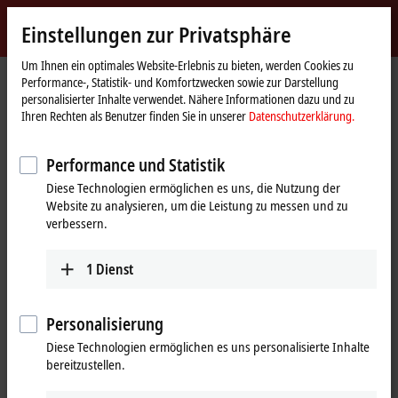
Jetzt anmelden
Einstellungen zur Privatsphäre
myBeckhoff
Beckhoff
-
Um Ihnen ein optimales Website-Erlebnis zu bieten, werden Cookies zu
Performance-, Statistik- und Komfortzwecken sowie zur Darstellung
New
personalisierter Inhalte verwendet. Nähere Informationen dazu und zu
Automation
Startseite
Produkte
IPC
Embedded-PCs
CX20x3 | AMD Ryzen™
Ihren Rechten als Benutzer finden Sie in unserer
Datenschutzerklärung.
Technology
CX2500-M310
Performance und Statistik
CX2500-M310 | Feldbusmaster-
Diese Technologien ermöglichen es uns, die Nutzung der
Modul PROFIBUS für CX20xx,
Website zu analysieren, um die Leistung zu messen und zu
CX52x0, CX53x0, CX56x0
verbessern.
1
Dienst
Personalisierung
Diese Technologien ermöglichen es uns personalisierte Inhalte
bereitzustellen.