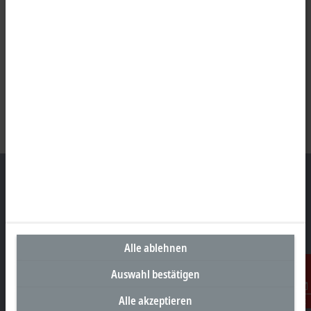
Unternehmenszentrale Deutschland
Beckhoff Automation GmbH & Co. KG
Alle ablehnen
Hülshorstweg 20
Auswahl bestätigen
33415 Verl
+49 5246 963-0
Alle akzeptieren
Kontakt