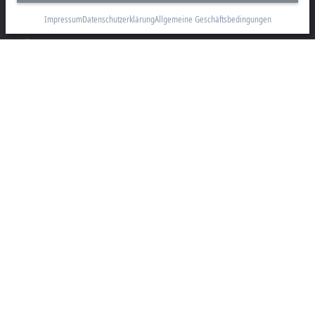
info@beckhoff.com
Impressum
Datenschutzerklärung
Allgemeine Geschäftsbedingungen
Kontaktinformationen
www.beckhoff.com/de-de/
Newsletter
Seite drucken
Unternehmen
Produkte und Branchen
Support
Soziale Medien
Impressum
Nutzungsbedingungen
Datenschutzerklärung
Allgemeine Geschäftsbedingungen
Einstellungen zur Privatsphäre
Marken
© Beckhoff Automation 2026