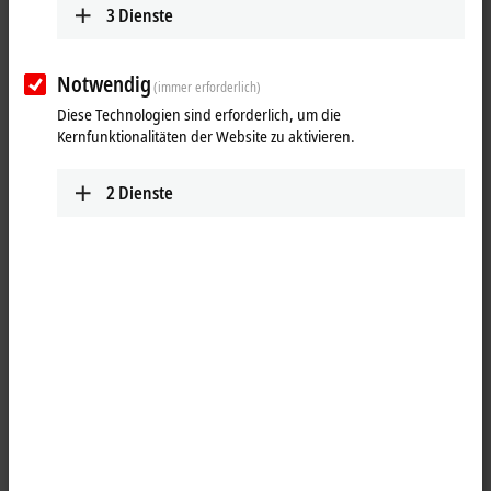
3
Dienste
Notwendig
(immer erforderlich)
Diese Technologien sind erforderlich, um die
Kernfunktionalitäten der Website zu aktivieren.
2
Dienste
1
Die Feldbusmastermodule CX2500-Mxxx sind linksseitige
Ansteckmodule für die Embedded-PC-Serien CX20xx, CX52x0, CX53x0
und CX56x0. Der Einsatz von Systemen mit Feldbusmastermodulen
ermöglicht den segmentartigen Aufbau von Steuerungsstrukturen in
weitläufigen Anlagen und Maschinen unter Nutzung weiterer
Feldbuskomponenten (Buskoppler, Busklemmen Controller,