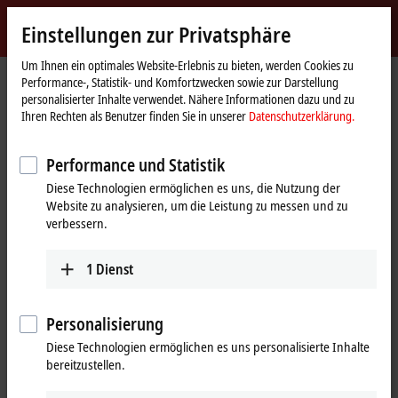
Jetzt anmelden
Einstellungen zur Privatsphäre
myBeckhoff
Beckhoff
-
Um Ihnen ein optimales Website-Erlebnis zu bieten, werden Cookies zu
Performance-, Statistik- und Komfortzwecken sowie zur Darstellung
New
personalisierter Inhalte verwendet. Nähere Informationen dazu und zu
Automation
Startseite
Produkte
IPC
Embedded-PCs
CX5600 | AMD Ryzen™
Ihren Rechten als Benutzer finden Sie in unserer
Datenschutzerklärung.
Technology
CX2500-M510
Performance und Statistik
CX2500-M510 | Feldbusmaster-
Diese Technologien ermöglichen es uns, die Nutzung der
Module CANopen für CX20xx,
Website zu analysieren, um die Leistung zu messen und zu
CX52x0, CX53x0, CX56x0
verbessern.
1
Dienst
Personalisierung
Diese Technologien ermöglichen es uns personalisierte Inhalte
bereitzustellen.