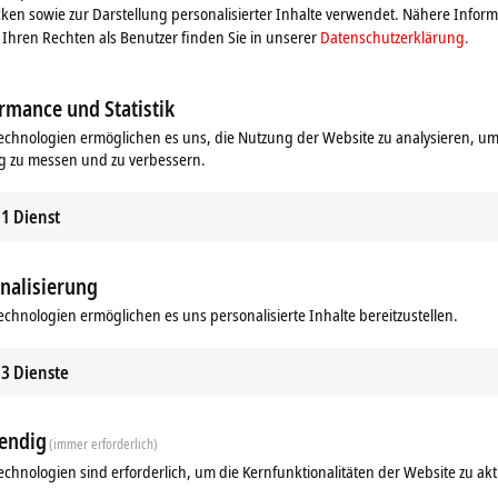
 via
CP-Link 4
betrieben werden.
ken sowie zur Darstellung personalisierter Inhalte verwendet. Nähere Infor
Ihren Rechten als Benutzer finden Sie in unserer
Datenschutzerklärung.
jedem Multitouch-Control-Panel vom
ng verfügbar. So können
ge realisiert werden. Der Taster-
rmance und Statistik
 Anordnung und Art der Tasten,
echnologien ermöglichen es uns, die Nutzung der Website zu analysieren, um
rt.
g zu messen und zu verbessern.
Kundenspezifische Lösungen für Contr
it dem zuständigen
1
Dienst
ar
nalisierung
echnologien ermöglichen es uns personalisierte Inhalte bereitzustellen.
3
Dienste
endig
(immer erforderlich)
echnologien sind erforderlich, um die Kernfunktionalitäten der Website zu akt