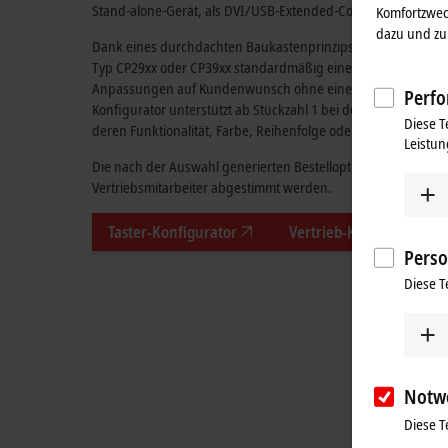
Stand-alone-Gerät, als DVI/USB-Extended-Control-Panel oder
Komfortzwec
dazu und zu 
Dank eines durchdachten Baukastenprinzips ist bei nahezu 
Typ CP29xx oder CP39xx standardmäßig eine Tastererweiteru
Anpassungen auf Kundenwunsch ohne eine Mindestbestellmen
Perfo
Konfigurator unterstützt ab
Stückzahl 1
bei der individuellen
Diese T
deren Funktionalität, Farbe, Reihenfolge oder Verdrahtungsa
Leistun
Die nach der Auswahl generierten Bestelloptionen können m
Vertriebsmitarbeiter abgestimmt werden.
Taster-Konfigurator
Vertrieb-Kontaktformul
Perso
Diese T
Notw
Diese T