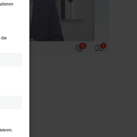
mationen
 die
ol Panels
18
1
ivieren.