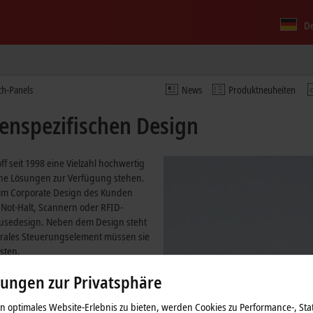
D
ch-Panels
News
Produktneuheiten
enspezifischen Design
ff seit 1998 eine Vielzahl hochwertig
sche Lösungen zur Verfügung stehen.
im Corporate Design des Kunden
Not-Halt, Scannern oder RFID-
äusedesign. Neben dem Design steht
entrales Steuerungselement müssen sie
sten.
mponenten, Touchscreens und
lungen zur Privatsphäre
e hohe Verfügbarkeit und
 Betrieb. Sie können wahlweise als
 optimales Website-Erlebnis zu bieten, werden Cookies zu Performance-, Stat