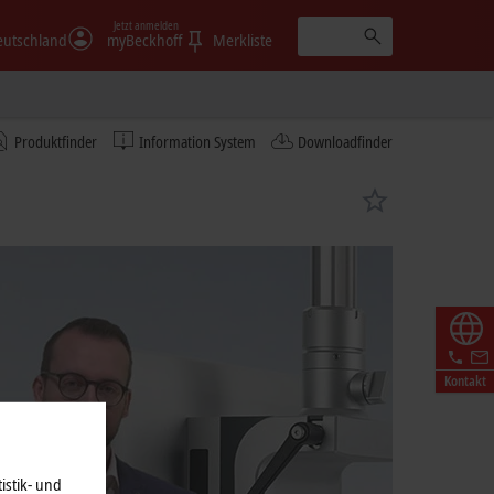
Jetzt anmelden
eutschland
myBeckhoff
Merkliste
Produktfinder
Information System
Downloadfinder
Kontakt
istik- und