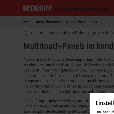
Beckhoff
-
Unternehmen
Produkte
Branchen
Support
New
Automation
Startseite
Produkte
IPC
Kundenspezifische Lösungen
Multitou
Technology
Multitouch-Panels im kund
Als Spezialist für PC-basierte Steuerungstechnik bietet Beckho
verarbeiteter Control Panels an, die auch als kundenspezifi
Das Spektrum reicht von optischen Anpassungen und Logos 
über die individuelle Ausstattung mit Sondertastern, wie
z. B.
Lesegeräten, bis hin zum komplett kundenspezifischen Geh
die Funktionalität der Control Panels im Vordergrund: Als z
die perfekte Bedienung der Maschine oder Anlage gewährlei
Die sorgfältige, eigene Entwicklung von elektronischen Ko
Einstel
Gehäusen sowie die Integration von Displays ermöglichen di
Zuverlässigkeit der Beckhoff Panel-PCs und Control Panels im
Um Ihnen ein